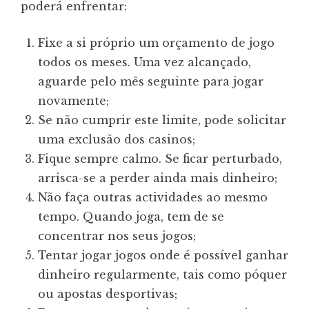
poderá enfrentar:
Fixe a si próprio um orçamento de jogo
todos os meses. Uma vez alcançado,
aguarde pelo mês seguinte para jogar
novamente;
Se não cumprir este limite, pode solicitar
uma exclusão dos casinos;
Fique sempre calmo. Se ficar perturbado,
arrisca-se a perder ainda mais dinheiro;
Não faça outras actividades ao mesmo
tempo. Quando joga, tem de se
concentrar nos seus jogos;
Tentar jogar jogos onde é possível ganhar
dinheiro regularmente, tais como póquer
ou apostas desportivas;