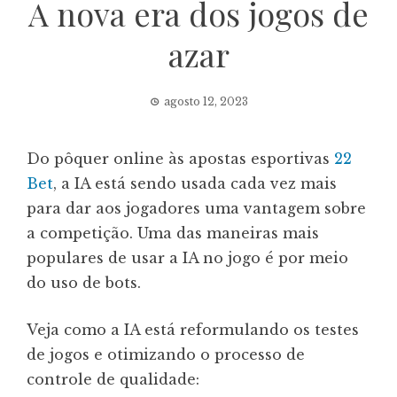
A nova era dos jogos de
azar
agosto 12, 2023
Do pôquer online às apostas esportivas
22
Bet
, a IA está sendo usada cada vez mais
para dar aos jogadores uma vantagem sobre
a competição. Uma das maneiras mais
populares de usar a IA no jogo é por meio
do uso de bots.
Veja como a IA está reformulando os testes
de jogos e otimizando o processo de
controle de qualidade: