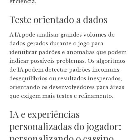
eficiência.
Teste orientado a dados
A IA pode analisar grandes volumes de
dados gerados durante o jogo para
identificar padrões e anomalias que podem
indicar possíveis problemas. Os algoritmos
de IA podem detectar padrões incomuns,
desequilíbrios ou resultados inesperados,
orientando os desenvolvedores para áreas
que exigem mais testes e refinamento.
IA e experiências
personalizadas do jogador:
personalizando o cassino