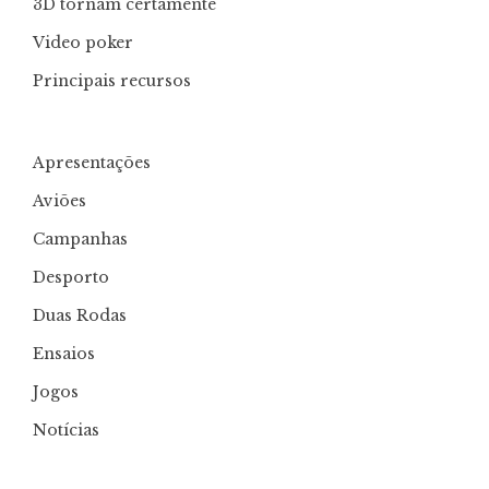
3D tornam certamente
Video poker
Principais recursos
Apresentações
Aviões
Campanhas
Desporto
Duas Rodas
Ensaios
Jogos
Notícias