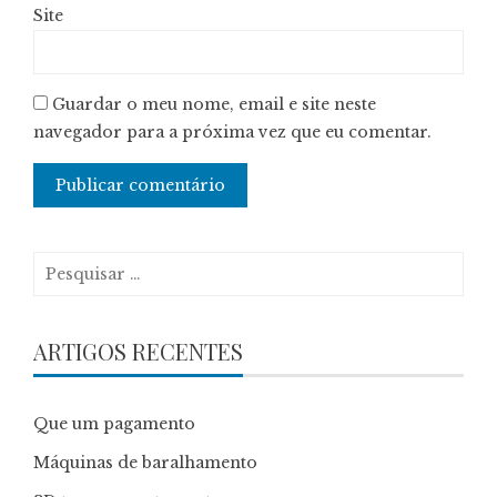
Site
Guardar o meu nome, email e site neste
navegador para a próxima vez que eu comentar.
Pesquisar
por:
ARTIGOS RECENTES
Que um pagamento
Máquinas de baralhamento