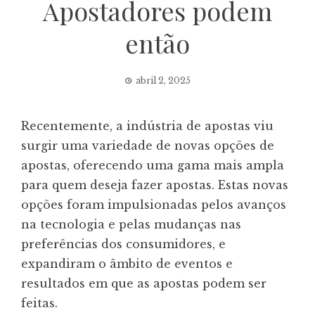
Apostadores podem
então
abril 2, 2025
Recentemente, a indústria de apostas viu
surgir uma variedade de novas opções de
apostas, oferecendo uma gama mais ampla
para quem deseja fazer apostas. Estas novas
opções foram impulsionadas pelos avanços
na tecnologia e pelas mudanças nas
preferências dos consumidores, e
expandiram o âmbito de eventos e
resultados em que as apostas podem ser
feitas.