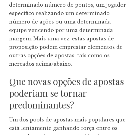
determinado número de pontos, um jogador
específico realizando um determinado
número de ações ou uma determinada
equipe vencendo por uma determinada
margem. Mais uma vez, estas apostas de
proposição podem emprestar elementos de
outras opções de apostas, tais como os
mercados acima/abaixo.
Que novas opções de apostas
poderiam se tornar
predominantes?
Um dos pools de apostas mais populares que
está lentamente ganhando força entre os