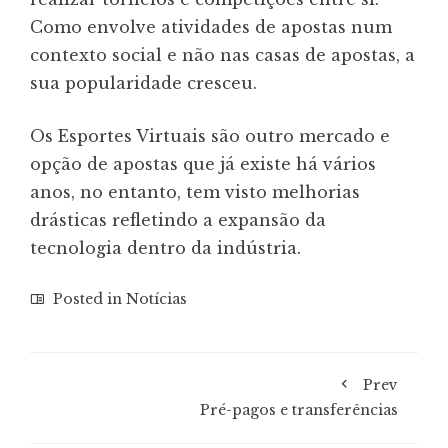
Como envolve atividades de apostas num
contexto social e não nas casas de apostas, a
sua popularidade cresceu.
Os Esportes Virtuais são outro mercado e
opção de apostas que já existe há vários
anos, no entanto, tem visto melhorias
drásticas refletindo a expansão da
tecnologia dentro da indústria.
Posted in
Notícias
Prev
Pré-pagos e transferências