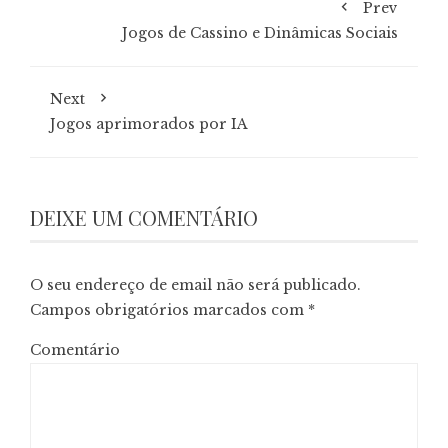
Prev
Jogos de Cassino e Dinâmicas Sociais
Next
Jogos aprimorados por IA
DEIXE UM COMENTÁRIO
O seu endereço de email não será publicado.
Campos obrigatórios marcados com
*
Comentário