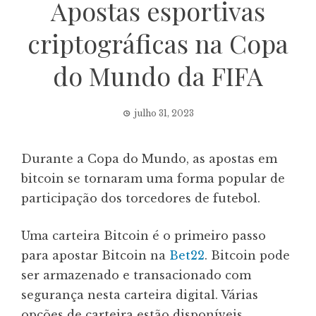
Apostas esportivas
criptográficas na Copa
do Mundo da FIFA
julho 31, 2023
Durante a Copa do Mundo, as apostas em
bitcoin se tornaram uma forma popular de
participação dos torcedores de futebol.
Uma carteira Bitcoin é o primeiro passo
para apostar Bitcoin na
Bet22
. Bitcoin pode
ser armazenado e transacionado com
segurança nesta carteira digital. Várias
opções de carteira estão disponíveis,