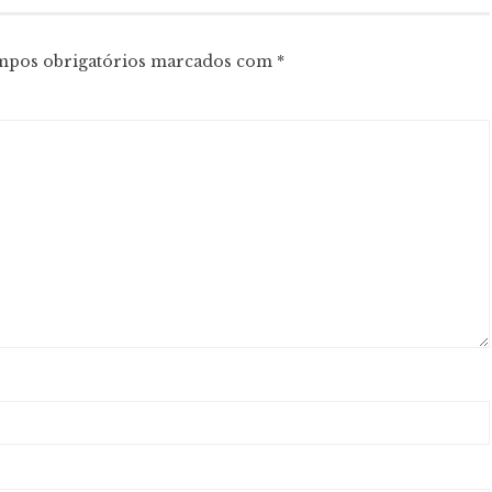
pos obrigatórios marcados com
*