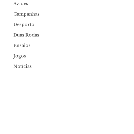
Aviões
Campanhas
Desporto
Duas Rodas
Ensaios
Jogos
Notícias