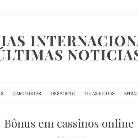
IAS INTERNACION
ÚLTIMAS NOTICIA
ES
CAMPANHAS
DESPORTO
DUAS RODAS
ENSA
Bônus em cassinos online