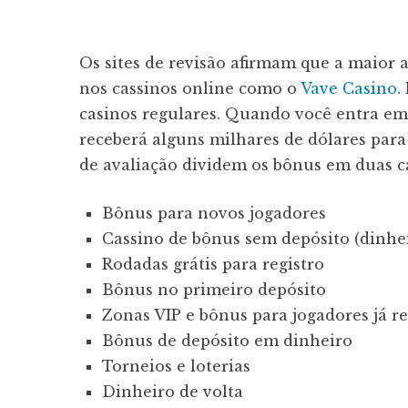
Os sites de revisão afirmam que a maior 
nos cassinos online como o
Vave Casino
.
casinos regulares. Quando você entra e
receberá alguns milhares de dólares para 
de avaliação dividem os bônus em duas ca
Bônus para novos jogadores
Cassino de bônus sem depósito (dinhei
Rodadas grátis para registro
Bônus no primeiro depósito
Zonas VIP e bônus para jogadores já re
Bônus de depósito em dinheiro
Torneios e loterias
Dinheiro de volta