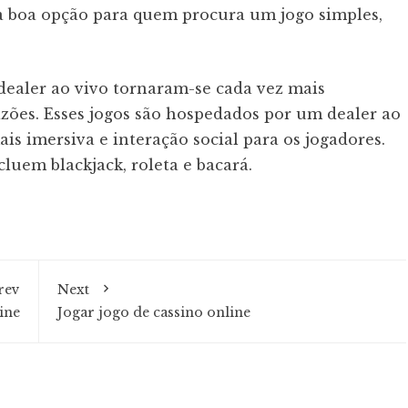
ma boa opção para quem procura um jogo simples,
dealer ao vivo tornaram-se cada vez mais
azões. Esses jogos são hospedados por um dealer ao
s imersiva e interação social para os jogadores.
luem blackjack, roleta e bacará.
rev
Next
ine
Jogar jogo de cassino online