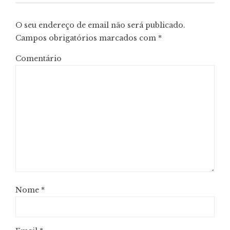
O seu endereço de email não será publicado.
Campos obrigatórios marcados com
*
Comentário
Nome
*