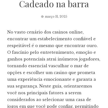
Cadeado na barra
março 31, 2025
No vasto cenário dos casinos online,
encontrar um estabelecimento confiável e
respeitável é o mesmo que encontrar ouro.
O fascínio pelo entretenimento, emoção e
ganhos potenciais atrai inúmeros jogadores,
tornando essencial vasculhar o mar de
opções e escolher um casino que prometa
uma experiência emocionante e garanta a
sua segurança. Neste guia, orientaremos
você nos principais fatores a serem
considerados ao selecionar uma casa de
jogos em que você pode confiar, permitindo