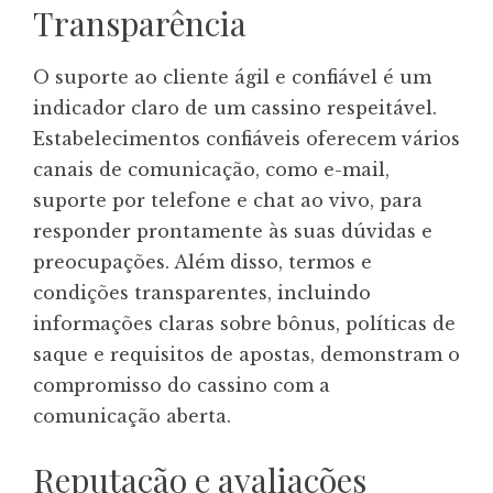
Transparência
O suporte ao cliente ágil e confiável é um
indicador claro de um cassino respeitável.
Estabelecimentos confiáveis oferecem vários
canais de comunicação, como e-mail,
suporte por telefone e chat ao vivo, para
responder prontamente às suas dúvidas e
preocupações. Além disso, termos e
condições transparentes, incluindo
informações claras sobre bônus, políticas de
saque e requisitos de apostas, demonstram o
compromisso do cassino com a
comunicação aberta.
Reputação e avaliações