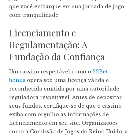
que você embarque em sua jornada de jogo
com tranquilidade.
Licenciamento e
Regulamentação: A
Fundação da Confiança
Um cassino respeitável como o
22Bet
bonus
opera sob uma licença válida e
reconhecida emitida por uma autoridade
reguladora respeitável. Antes de depositar
seus fundos, certifique-se de que o cassino
exiba com orgulho as informações de
licenciamento em seu site. Organizações
como a Comissão de Jogos do Reino Unido, a