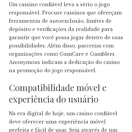
Um cassino confiável leva a sério o jogo
responsável. Procure cassinos que ofereçam
ferramentas de autoexclusão, limites de
depósito e verificações da realidade para
garantir que você possa jogar dentro de suas
possibilidades. Além disso, parcerias com
organizações como GamCare e Gamblers
Anonymous indicam a dedicação do casino
na promoção do jogo responsável.
Compatibilidade móvel e
experiência do usuário
Na era digital de hoje, um casino confiável
deve oferecer uma experiência móvel
perfeita e fácil de usar. Seja através de um