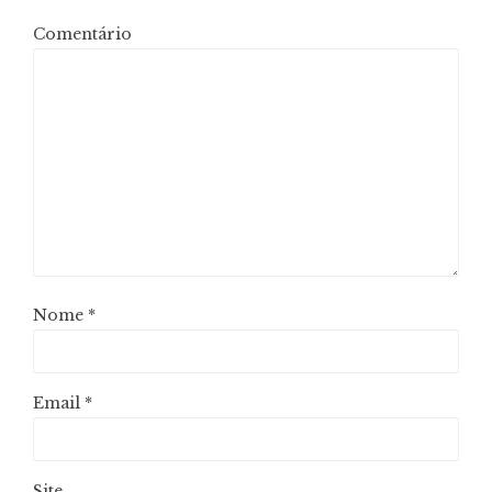
Comentário
Nome
*
Email
*
Site