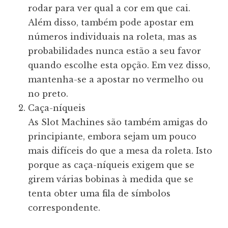
rodar para ver qual a cor em que cai.
Além disso, também pode apostar em
números individuais na roleta, mas as
probabilidades nunca estão a seu favor
quando escolhe esta opção. Em vez disso,
mantenha-se a apostar no vermelho ou
no preto.
Caça-níqueis
As Slot Machines são também amigas do
principiante, embora sejam um pouco
mais difíceis do que a mesa da roleta. Isto
porque as caça-níqueis exigem que se
girem várias bobinas à medida que se
tenta obter uma fila de símbolos
correspondente.