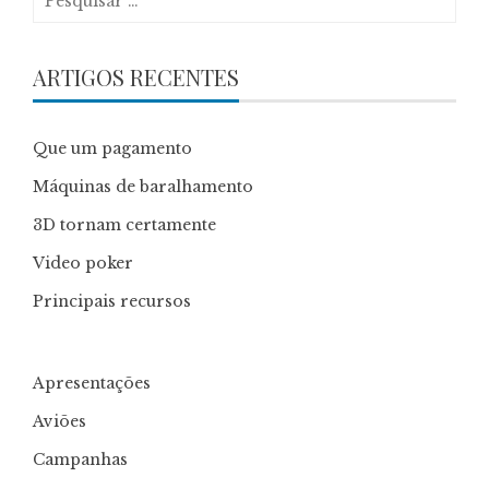
por:
ARTIGOS RECENTES
Que um pagamento
Máquinas de baralhamento
3D tornam certamente
Video poker
Principais recursos
Apresentações
Aviões
Campanhas