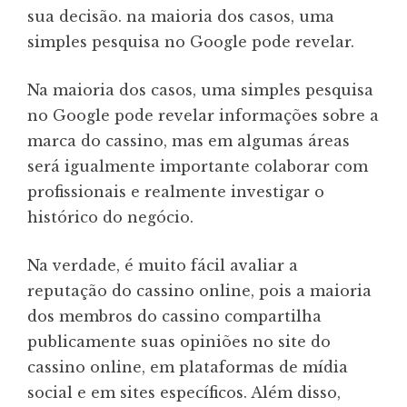
sua decisão. na maioria dos casos, uma
simples pesquisa no Google pode revelar.
Na maioria dos casos, uma simples pesquisa
no Google pode revelar informações sobre a
marca do cassino, mas em algumas áreas
será igualmente importante colaborar com
profissionais e realmente investigar o
histórico do negócio.
Na verdade, é muito fácil avaliar a
reputação do cassino online, pois a maioria
dos membros do cassino compartilha
publicamente suas opiniões no site do
cassino online, em plataformas de mídia
social e em sites específicos. Além disso,