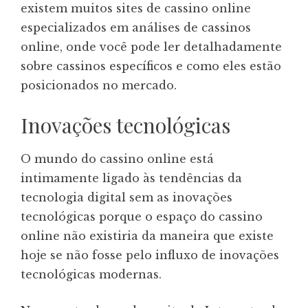
existem muitos sites de cassino online
especializados em análises de cassinos
online, onde você pode ler detalhadamente
sobre cassinos específicos e como eles estão
posicionados no mercado.
Inovações tecnológicas
O mundo do cassino online está
intimamente ligado às tendências da
tecnologia digital sem as inovações
tecnológicas porque o espaço do cassino
online não existiria da maneira que existe
hoje se não fosse pelo influxo de inovações
tecnológicas modernas.