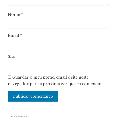
Nome
*
Email
*
Site
Guardar o meu nome, email e site neste
navegador para a próxima vez que eu comentar.
Pesquisar