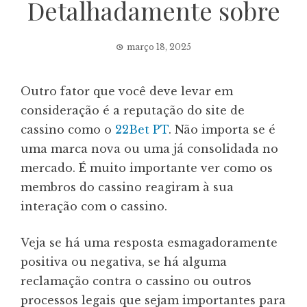
Detalhadamente sobre
março 18, 2025
Outro fator que você deve levar em
consideração é a reputação do site de
cassino como o
22Bet PT
. Não importa se é
uma marca nova ou uma já consolidada no
mercado. É muito importante ver como os
membros do cassino reagiram à sua
interação com o cassino.
Veja se há uma resposta esmagadoramente
positiva ou negativa, se há alguma
reclamação contra o cassino ou outros
processos legais que sejam importantes para