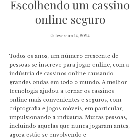
Escolhendo um cassino
online seguro
fevereiro 14, 2024
Todos os anos, um número crescente de
pessoas se inscreve para jogar online, com a
indústria de cassinos online causando
grandes ondas em todo o mundo. A melhor
tecnologia ajudou a tornar os cassinos
online mais convenientes e seguros, com
criptografia e jogos móveis, em particular,
impulsionando a indústria. Muitas pessoas,
incluindo aquelas que nunca jogaram antes,
agora estão se envolvendo e