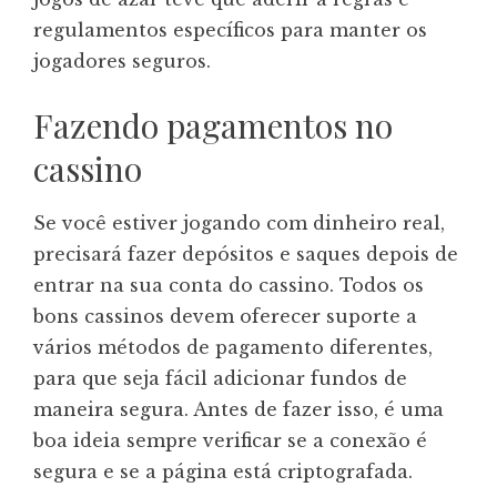
regulamentos específicos para manter os
jogadores seguros.
Fazendo pagamentos no
cassino
Se você estiver jogando com dinheiro real,
precisará fazer depósitos e saques depois de
entrar na sua conta do cassino. Todos os
bons cassinos devem oferecer suporte a
vários métodos de pagamento diferentes,
para que seja fácil adicionar fundos de
maneira segura. Antes de fazer isso, é uma
boa ideia sempre verificar se a conexão é
segura e se a página está criptografada.