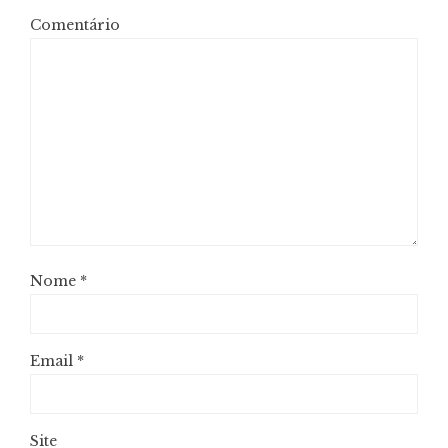
Comentário
Nome
*
Email
*
Site