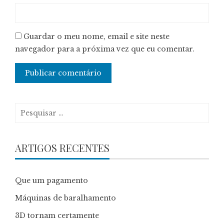
Guardar o meu nome, email e site neste
navegador para a próxima vez que eu comentar.
Pesquisar
por:
ARTIGOS RECENTES
Que um pagamento
Máquinas de baralhamento
3D tornam certamente