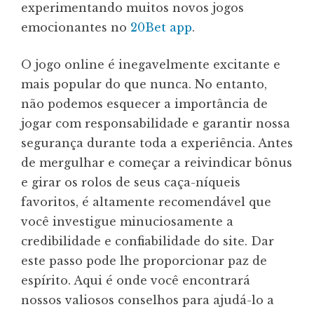
experimentando muitos novos jogos
emocionantes no
20Bet app
.
O jogo online é inegavelmente excitante e
mais popular do que nunca. No entanto,
não podemos esquecer a importância de
jogar com responsabilidade e garantir nossa
segurança durante toda a experiência. Antes
de mergulhar e começar a reivindicar bônus
e girar os rolos de seus caça-níqueis
favoritos, é altamente recomendável que
você investigue minuciosamente a
credibilidade e confiabilidade do site. Dar
este passo pode lhe proporcionar paz de
espírito. Aqui é onde você encontrará
nossos valiosos conselhos para ajudá-lo a