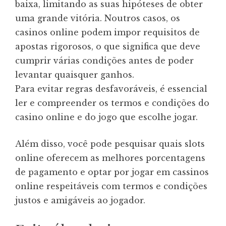
baixa, limitando as suas hipóteses de obter
uma grande vitória. Noutros casos, os
casinos online podem impor requisitos de
apostas rigorosos, o que significa que deve
cumprir várias condições antes de poder
levantar quaisquer ganhos.
Para evitar regras desfavoráveis, é essencial
ler e compreender os termos e condições do
casino online e do jogo que escolhe jogar.
Além disso, você pode pesquisar quais slots
online oferecem as melhores porcentagens
de pagamento e optar por jogar em cassinos
online respeitáveis com termos e condições
justos e amigáveis ao jogador.