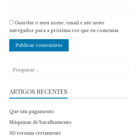
Guardar o meu nome, email e site neste
navegador para a próxima vez que eu comentar.
Pesquisar
por:
ARTIGOS RECENTES
Que um pagamento
Máquinas de baralhamento
3D tornam certamente