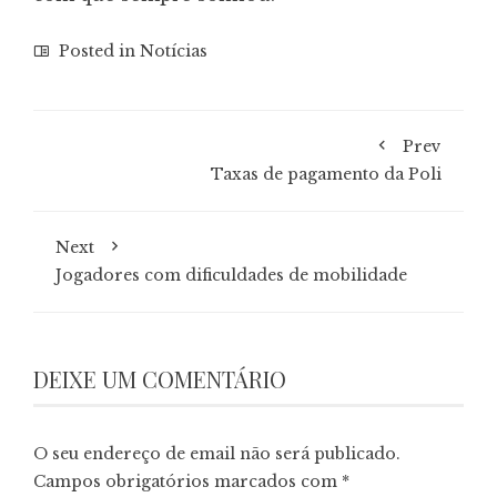
Posted in
Notícias
Prev
Taxas de pagamento da Poli
Next
Jogadores com dificuldades de mobilidade
DEIXE UM COMENTÁRIO
O seu endereço de email não será publicado.
Campos obrigatórios marcados com
*