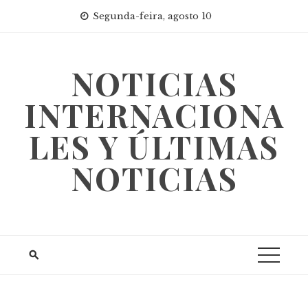
Skip
Segunda-feira, agosto 10
to
content
NOTICIAS
INTERNACIONA
LES Y ÚLTIMAS
NOTICIAS