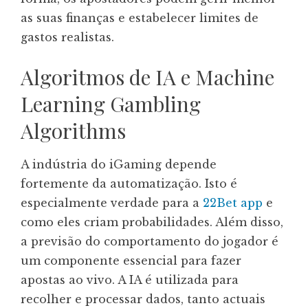
as suas finanças e estabelecer limites de
gastos realistas.
Algoritmos de IA e Machine
Learning Gambling
Algorithms
A indústria do iGaming depende
fortemente da automatização. Isto é
especialmente verdade para a
22Bet app
e
como eles criam probabilidades. Além disso,
a previsão do comportamento do jogador é
um componente essencial para fazer
apostas ao vivo. A IA é utilizada para
recolher e processar dados, tanto actuais