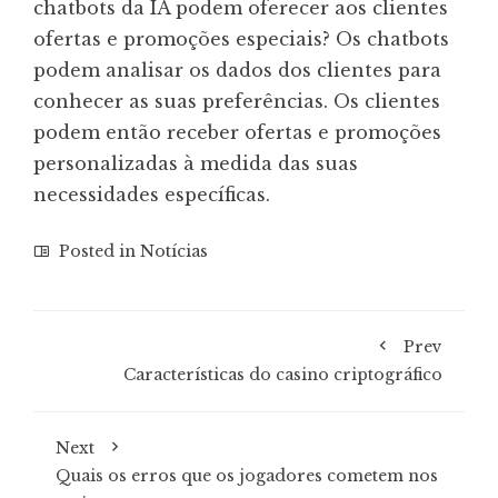
chatbots da IA podem oferecer aos clientes
ofertas e promoções especiais? Os chatbots
podem analisar os dados dos clientes para
conhecer as suas preferências. Os clientes
podem então receber ofertas e promoções
personalizadas à medida das suas
necessidades específicas.
Posted in
Notícias
Prev
Características do casino criptográfico
Next
Quais os erros que os jogadores cometem nos