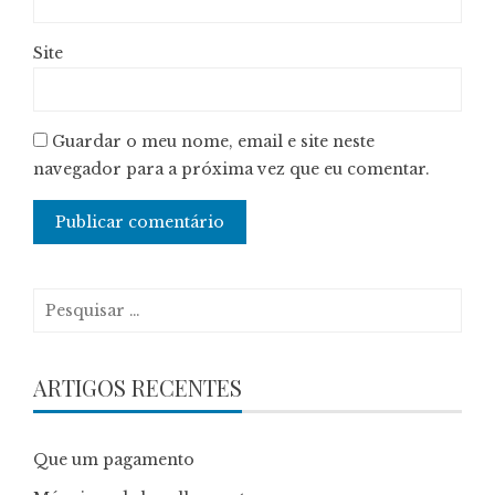
Site
Guardar o meu nome, email e site neste
navegador para a próxima vez que eu comentar.
Pesquisar
por:
ARTIGOS RECENTES
Que um pagamento