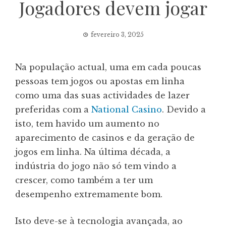
Jogadores devem jogar
fevereiro 3, 2025
Na população actual, uma em cada poucas
pessoas tem jogos ou apostas em linha
como uma das suas actividades de lazer
preferidas com a
National Casino
. Devido a
isto, tem havido um aumento no
aparecimento de casinos e da geração de
jogos em linha. Na última década, a
indústria do jogo não só tem vindo a
crescer, como também a ter um
desempenho extremamente bom.
Isto deve-se à tecnologia avançada, ao