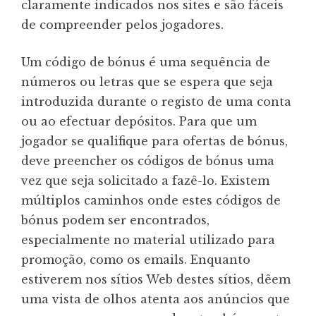
claramente indicados nos sites e são fáceis
de compreender pelos jogadores.
Um código de bónus é uma sequência de
números ou letras que se espera que seja
introduzida durante o registo de uma conta
ou ao efectuar depósitos. Para que um
jogador se qualifique para ofertas de bónus,
deve preencher os códigos de bónus uma
vez que seja solicitado a fazê-lo. Existem
múltiplos caminhos onde estes códigos de
bónus podem ser encontrados,
especialmente no material utilizado para
promoção, como os emails. Enquanto
estiverem nos sítios Web destes sítios, dêem
uma vista de olhos atenta aos anúncios que