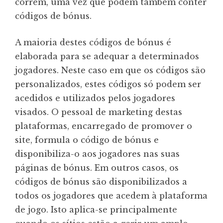
correm, uma vez que podem também conter
códigos de bónus.
A maioria destes códigos de bónus é
elaborada para se adequar a determinados
jogadores. Neste caso em que os códigos são
personalizados, estes códigos só podem ser
acedidos e utilizados pelos jogadores
visados. O pessoal de marketing destas
plataformas, encarregado de promover o
site, formula o código de bónus e
disponibiliza-o aos jogadores nas suas
páginas de bónus. Em outros casos, os
códigos de bónus são disponibilizados a
todos os jogadores que acedem à plataforma
de jogo. Isto aplica-se principalmente