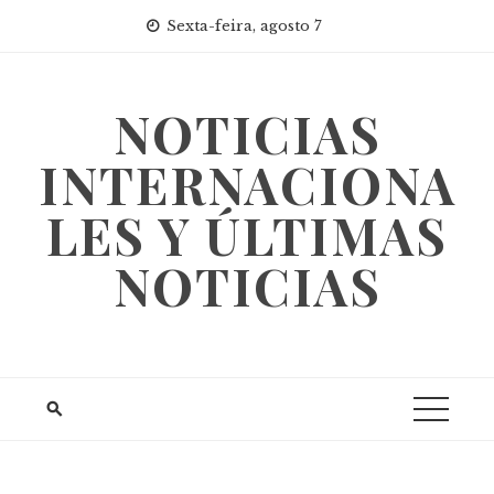
Skip
Sexta-feira, agosto 7
to
content
NOTICIAS
INTERNACIONA
LES Y ÚLTIMAS
NOTICIAS