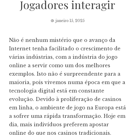
Jogadores interagir
janeiro 15, 2025
Não é nenhum mistério que o avanço da
Internet tenha facilitado o crescimento de
várias indústrias, com a indústria do jogo
online a servir como um dos melhores
exemplos. Isto não é surpreendente para a
maioria, pois vivemos numa época em que a
tecnologia digital está em constante
evolução. Devido à proliferação de casinos
em linha, o ambiente de jogo na Europa está
a sofrer uma rápida transformação. Hoje em
dia, mais indivíduos preferem apostar
online do que nos casinos tradicionais.