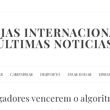
IAS INTERNACION
ÚLTIMAS NOTICIA
ES
CAMPANHAS
DESPORTO
DUAS RODAS
ENSA
gadores vencerem o algori