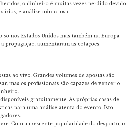
hecidos, o dinheiro é muitas vezes perdido devido
sários, e análise minuciosa.
o só nos Estados Unidos mas também na Europa.
 a propagação, aumentaram as cotações.
ostas ao vivo. Grandes volumes de apostas são
isar, mas os profissionais são capazes de vencer o
inheiro.
o disponíveis gratuitamente. As próprias casas de
ticas para uma análise atenta do evento. Isto
ogadores.
ivre. Com a crescente popularidade do desporto, o