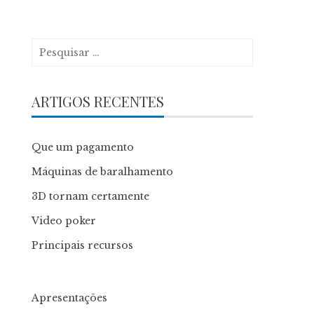
Pesquisar
por:
ARTIGOS RECENTES
Que um pagamento
Máquinas de baralhamento
3D tornam certamente
Video poker
Principais recursos
Apresentações