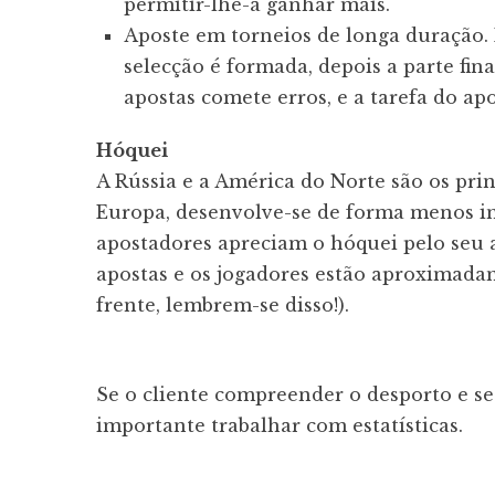
permitir-lhe-á ganhar mais.
Aposte em torneios de longa duração.
selecção é formada, depois a parte fin
apostas comete erros, e a tarefa do ap
Hóquei
A Rússia e a América do Norte são os pri
Europa, desenvolve-se de forma menos in
apostadores apreciam o hóquei pelo seu a
apostas e os jogadores estão aproximada
frente, lembrem-se disso!).
Se o cliente compreender o desporto e seg
importante trabalhar com estatísticas.