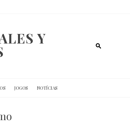
ALES Y
S
IOS
JOGOS
NOTÍCIAS
tmo