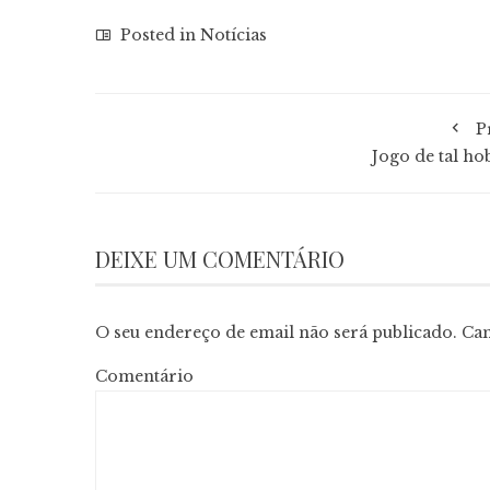
Posted in
Notícias
P
Jogo de tal ho
DEIXE UM COMENTÁRIO
O seu endereço de email não será publicado.
Cam
Comentário