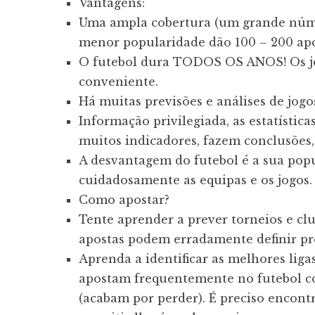
Vantagens:
Uma ampla cobertura (um grande núme
menor popularidade dão 100 – 200 apos
O futebol dura TODOS OS ANOS! Os j
conveniente.
Há muitas previsões e análises de jogo
Informação privilegiada, as estatísti
muitos indicadores, fazem conclusões,
A desvantagem do futebol é a sua pop
cuidadosamente as equipas e os jogos. 
Como apostar?
Tente aprender a prever torneios e cl
apostas podem erradamente definir pr
Aprenda a identificar as melhores lig
apostam frequentemente no futebol co
(acabam por perder). É preciso encontra