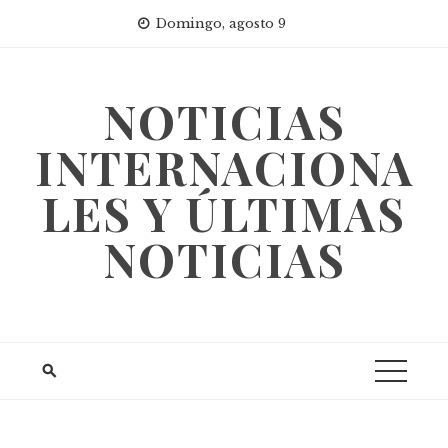
Skip
Domingo, agosto 9
to
content
NOTICIAS
INTERNACIONA
LES Y ÚLTIMAS
NOTICIAS