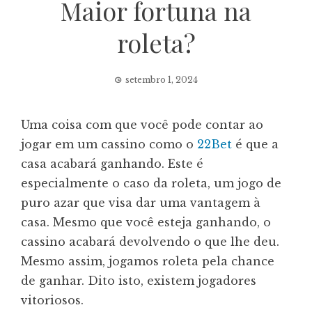
Maior fortuna na
roleta?
setembro 1, 2024
Uma coisa com que você pode contar ao
jogar em um cassino como o
22Bet
é que a
casa acabará ganhando. Este é
especialmente o caso da roleta, um jogo de
puro azar que visa dar uma vantagem à
casa. Mesmo que você esteja ganhando, o
cassino acabará devolvendo o que lhe deu.
Mesmo assim, jogamos roleta pela chance
de ganhar. Dito isto, existem jogadores
vitoriosos.