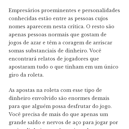
Empresários proeminentes e personalidades
conhecidas estão entre as pessoas cujos
nomes aparecem nesta crítica. O resto são
apenas pessoas normais que gostam de
jogos de azar e têm a coragem de arriscar
somas substanciais de dinheiro. Você
encontrará relatos de jogadores que
apostaram tudo o que tinham em um único
giro da roleta.
As apostas na roleta com esse tipo de
dinheiro envolvido são enormes demais
para que alguém possa desfrutar do jogo.
Você precisa de mais do que apenas um
grande saldo e nervos de aço para jogar por