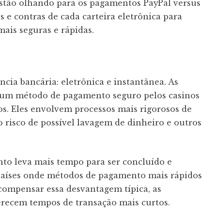
estão olhando para os pagamentos PayPal versus
s e contras de cada carteira eletrônica para
mais seguras e rápidas.
ncia bancária: eletrônica e instantânea. As
o um método de pagamento seguro pelos casinos
os. Eles envolvem processos mais rigorosos de
 risco de possível lavagem de dinheiro e outros
to leva mais tempo para ser concluído e
aíses onde métodos de pagamento mais rápidos
compensar essa desvantagem típica, as
erecem tempos de transação mais curtos.