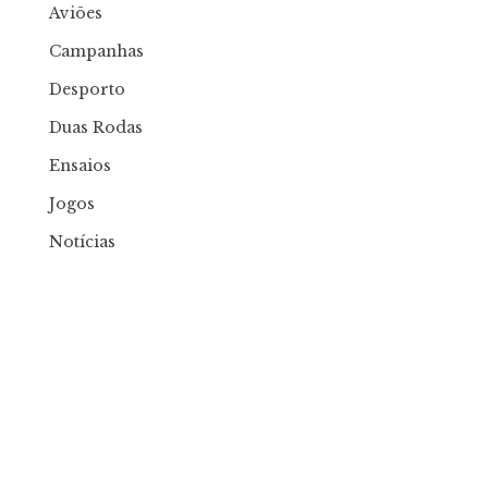
Aviões
Campanhas
Desporto
Duas Rodas
Ensaios
Jogos
Notícias