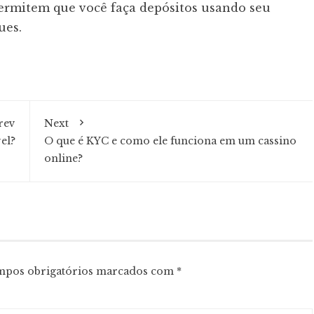
ermitem que você faça depósitos usando seu
ues.
rev
Next
el?
O que é KYC e como ele funciona em um cassino
online?
pos obrigatórios marcados com
*