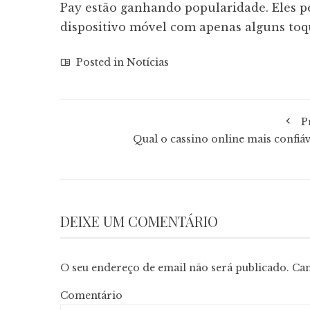
Pay estão ganhando popularidade. Eles p
dispositivo móvel com apenas alguns toq
Posted in
Notícias
P
Qual o cassino online mais confiáv
DEIXE UM COMENTÁRIO
O seu endereço de email não será publicado.
Cam
Comentário