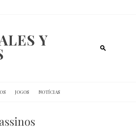
ALES Y
S
IOS
JOGOS
NOTÍCIAS
assinos