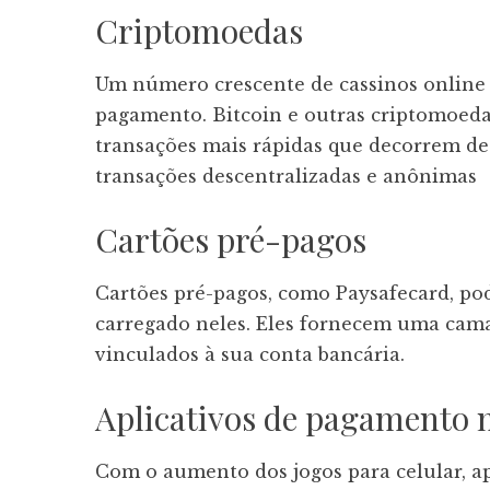
Criptomoedas
Um número crescente de cassinos online
pagamento. Bitcoin e outras criptomoeda
transações mais rápidas que decorrem de
transações descentralizadas e anônimas
Cartões pré-pagos
Cartões pré-pagos, como Paysafecard, po
carregado neles. Eles fornecem uma cama
vinculados à sua conta bancária.
Aplicativos de pagamento 
Com o aumento dos jogos para celular, a