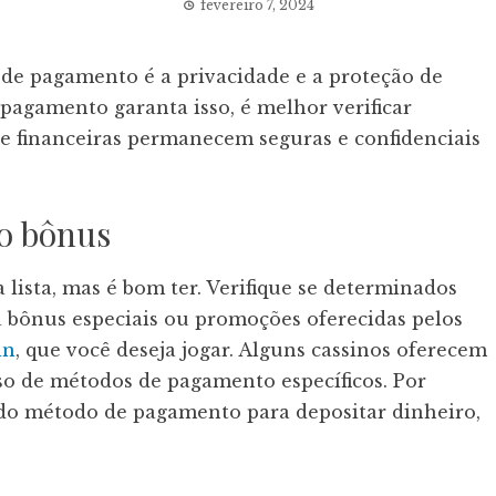
fevereiro 7, 2024
 de pagamento é a privacidade e a proteção de
pagamento garanta isso, é melhor verificar
e financeiras permanecem seguras e confidenciais
do bônus
a lista, mas é bom ter. Verifique se determinados
 bônus especiais ou promoções oferecidas pelos
in
, que você deseja jogar. Alguns cassinos oferecem
uso de métodos de pagamento específicos. Por
do método de pagamento para depositar dinheiro,