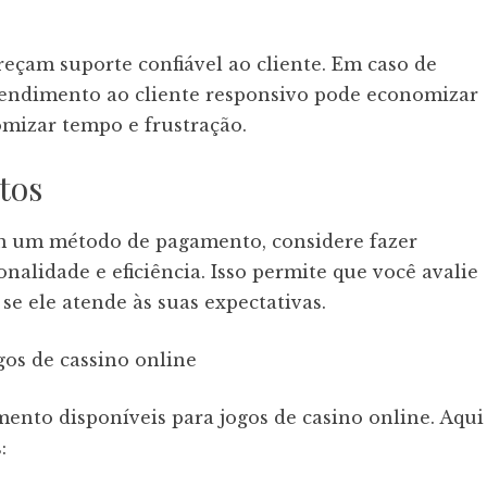
çam suporte confiável ao cliente. Em caso de
tendimento ao cliente responsivo pode economizar
omizar tempo e frustração.
tos
m um método de pagamento, considere fazer
nalidade e eficiência. Isso permite que você avalie
e ele atende às suas expectativas.
os de cassino online
ento disponíveis para jogos de casino online. Aqui
: