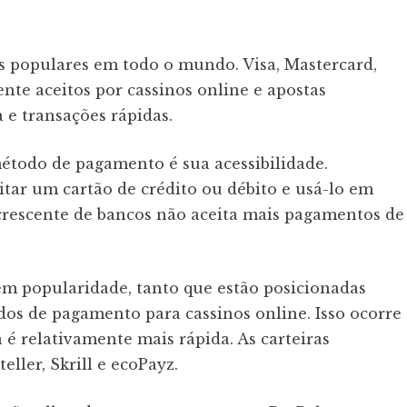
 populares em todo o mundo. Visa, Mastercard,
te aceitos por cassinos online e apostas
 e transações rápidas.
étodo de pagamento é sua acessibilidade.
itar um cartão de crédito ou débito e usá-lo em
crescente de bancos não aceita mais pagamentos de
 em popularidade, tanto que estão posicionadas
os de pagamento para cassinos online. Isso ocorre
a é relativamente mais rápida. As carteiras
ller, Skrill e ecoPayz.