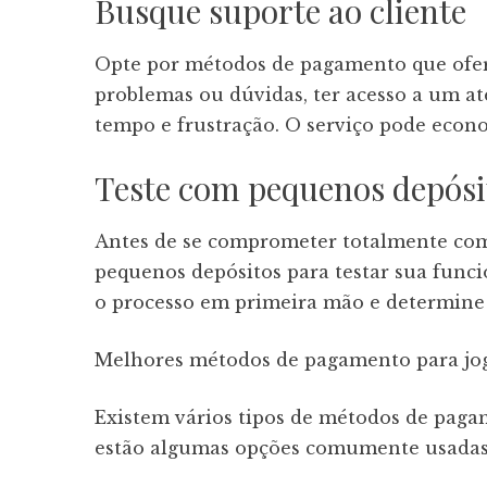
Busque suporte ao cliente
Opte por métodos de pagamento que ofere
problemas ou dúvidas, ter acesso a um a
tempo e frustração. O serviço pode econ
Teste com pequenos depósi
Antes de se comprometer totalmente co
pequenos depósitos para testar sua funcio
o processo em primeira mão e determine s
Melhores métodos de pagamento para jog
Existem vários tipos de métodos de pagam
estão algumas opções comumente usadas