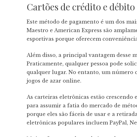
Cartões de crédito e débito
Este método de pagamento é um dos mais
Maestro e American Express são amplamen
esportivas porque oferecem conveniência
Além disso, a principal vantagem desse m
Praticamente, qualquer pessoa pode solic
qualquer lugar. No entanto, um número 
jogos de azar online.
As carteiras eletrônicas estão crescendo
para assumir a fatia do mercado de métod
porque eles são fáceis de usar e a retirad
eletrônicas populares incluem PayPal, Nete