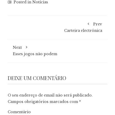
Posted in
Notícias
Prev
Carteira electrónica
Next
Esses jogos não podem
DEIXE UM COMENTÁRIO
O seu endereço de email não será publicado.
Campos obrigatórios marcados com
*
Comentário