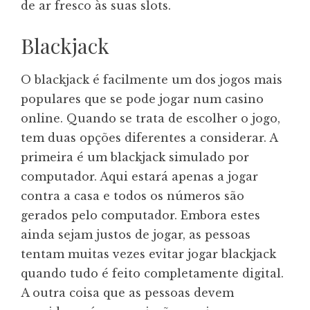
de ar fresco às suas slots.
Blackjack
O blackjack é facilmente um dos jogos mais
populares que se pode jogar num casino
online. Quando se trata de escolher o jogo,
tem duas opções diferentes a considerar. A
primeira é um blackjack simulado por
computador. Aqui estará apenas a jogar
contra a casa e todos os números são
gerados pelo computador. Embora estes
ainda sejam justos de jogar, as pessoas
tentam muitas vezes evitar jogar blackjack
quando tudo é feito completamente digital.
A outra coisa que as pessoas devem