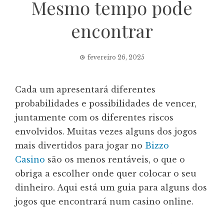
Mesmo tempo pode
encontrar
fevereiro 26, 2025
Cada um apresentará diferentes
probabilidades e possibilidades de vencer,
juntamente com os diferentes riscos
envolvidos. Muitas vezes alguns dos jogos
mais divertidos para jogar no
Bizzo
Casino
são os menos rentáveis, o que o
obriga a escolher onde quer colocar o seu
dinheiro. Aqui está um guia para alguns dos
jogos que encontrará num casino online.