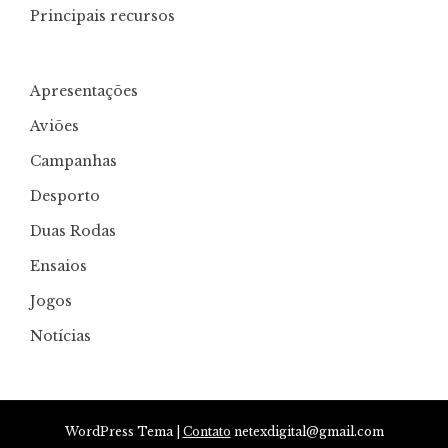
Principais recursos
Apresentações
Aviões
Campanhas
Desporto
Duas Rodas
Ensaios
Jogos
Notícias
WordPress Tema
|
Contato
netexdigital@gmail.com