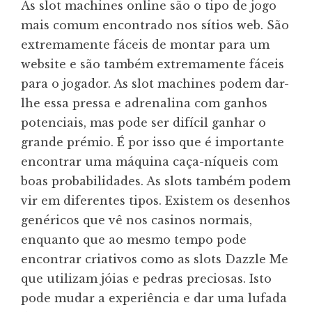
As slot machines online são o tipo de jogo
mais comum encontrado nos sítios web. São
extremamente fáceis de montar para um
website e são também extremamente fáceis
para o jogador. As slot machines podem dar-
lhe essa pressa e adrenalina com ganhos
potenciais, mas pode ser difícil ganhar o
grande prémio. É por isso que é importante
encontrar uma máquina caça-níqueis com
boas probabilidades. As slots também podem
vir em diferentes tipos. Existem os desenhos
genéricos que vê nos casinos normais,
enquanto que ao mesmo tempo pode
encontrar criativos como as slots Dazzle Me
que utilizam jóias e pedras preciosas. Isto
pode mudar a experiência e dar uma lufada