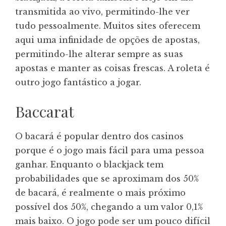
transmitida ao vivo, permitindo-lhe ver
tudo pessoalmente. Muitos sites oferecem
aqui uma infinidade de opções de apostas,
permitindo-lhe alterar sempre as suas
apostas e manter as coisas frescas. A roleta é
outro jogo fantástico a jogar.
Baccarat
O bacará é popular dentro dos casinos
porque é o jogo mais fácil para uma pessoa
ganhar. Enquanto o blackjack tem
probabilidades que se aproximam dos 50%
de bacará, é realmente o mais próximo
possível dos 50%, chegando a um valor 0,1%
mais baixo. O jogo pode ser um pouco difícil