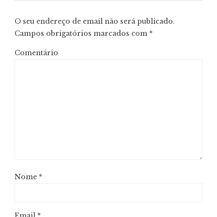
O seu endereço de email não será publicado.
Campos obrigatórios marcados com
*
Comentário
Nome
*
Email
*