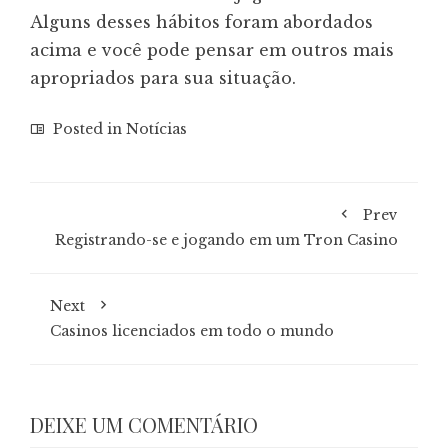
Alguns desses hábitos foram abordados
acima e você pode pensar em outros mais
apropriados para sua situação.
Posted in
Notícias
Prev
Registrando-se e jogando em um Tron Casino
Next
Casinos licenciados em todo o mundo
DEIXE UM COMENTÁRIO