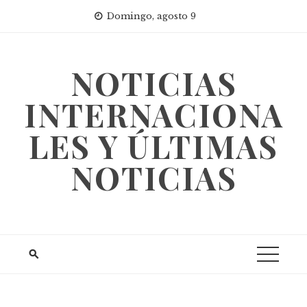
Skip
Domingo, agosto 9
to
content
NOTICIAS
INTERNACIONA
LES Y ÚLTIMAS
NOTICIAS