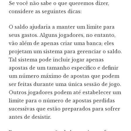
Se você não sabe o que queremos dizer,
considere as seguintes dicas:
O saldo ajudaria a manter um limite para
seus gastos. Alguns jogadores, no entanto,
vão além de apenas criar uma banca; eles
projetam um sistema para gerenciar o saldo.
Tal sistema pode incluir jogar apenas
apostas de um tamanho específico e definir
um número máximo de apostas que podem
ser feitas durante uma única sessão de jogo.
Outros jogadores podem até estabelecer um
limite para o número de apostas perdidas
sucessivas que estão preparados para sofrer
antes de desistir.