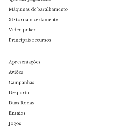
Máquinas de baralhamento
3D tornam certamente
Video poker
Principais recursos
Apresentações
Aviões
Campanhas
Desporto
Duas Rodas
Ensaios
Jogos