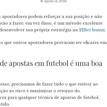
agosto 14, 2024
s apostadores podem reforçar a sua posição e não
tão a fazer; em vez disso, é um método excelente
desenvolver sua própria estratégia na
22Bet bonus
.
o que outros apostadores provaram ser eficazes em
 de apostas em futebol é uma boa
esso, precisamos de fazer tudo o que estiver ao
ição ao risco e maximizar o retorno do
icos para qualquer técnica de apostas de futebol,
tido.