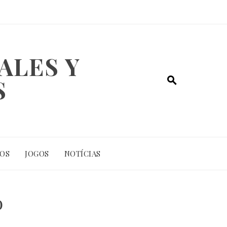
ALES Y
S
IOS
JOGOS
NOTÍCIAS
o