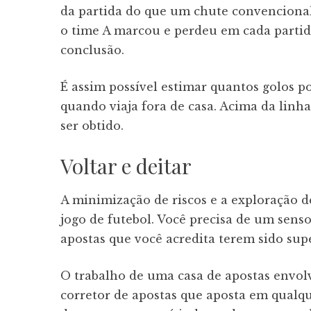
da partida do que um chute convenciona
o time A marcou e perdeu em cada partid
conclusão.
É assim possível estimar quantos golos p
quando viaja fora de casa. Acima da linha 
ser obtido.
Voltar e deitar
A minimização de riscos e a exploração de
jogo de futebol. Você precisa de um senso
apostas que você acredita terem sido sup
O trabalho de uma casa de apostas envol
corretor de apostas que aposta em qualqu