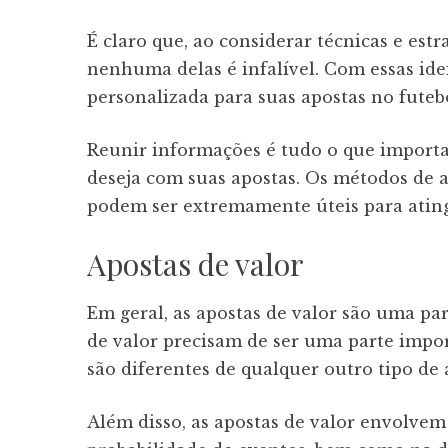
É claro que, ao considerar técnicas e est
nenhuma delas é infalível. Com essas ide
personalizada para suas apostas no futeb
Reunir informações é tudo o que importa
deseja com suas apostas. Os métodos de ap
podem ser extremamente úteis para atingi
Apostas de valor
Em geral, as apostas de valor são uma par
de valor precisam de ser uma parte impor
são diferentes de qualquer outro tipo de 
Além disso, as apostas de valor envolve