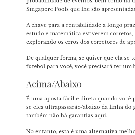
probabilidade de eventos, bem como na de
Singapore Pools que lhe são apresentadas
A chave para a rentabilidade a longo pra
estudo e matemática estiverem corretos,
explorando os erros dos corretores de apo
De qualquer forma, se quiser que ela se 
futebol para você, você precisará ter um 
Acima/Abaixo
É uma aposta fácil e direta quando você
se eles ultrapassarão/abaixo da linha do
também não há garantias aqui.
No entanto, esta é uma alternativa melh