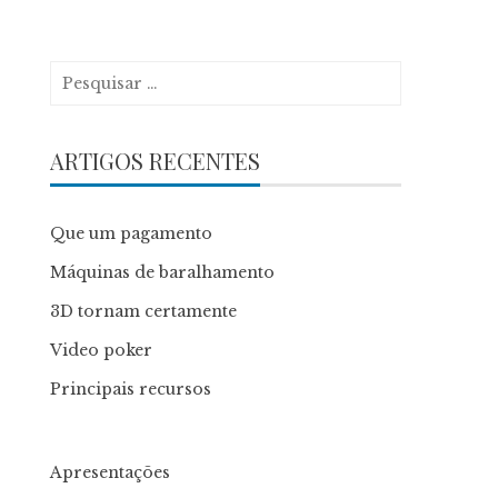
Pesquisar
por:
ARTIGOS RECENTES
Que um pagamento
Máquinas de baralhamento
3D tornam certamente
Video poker
Principais recursos
Apresentações