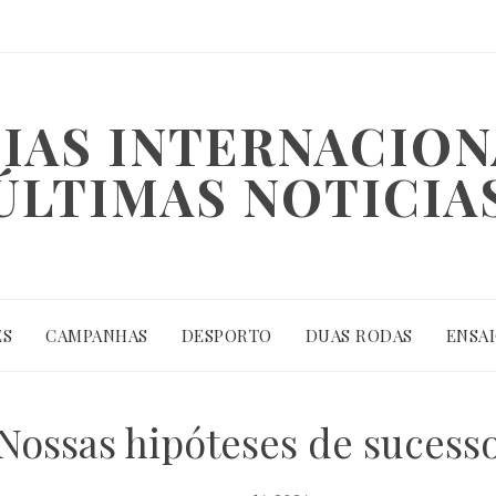
IAS INTERNACION
ÚLTIMAS NOTICIA
ES
CAMPANHAS
DESPORTO
DUAS RODAS
ENSA
Nossas hipóteses de sucess