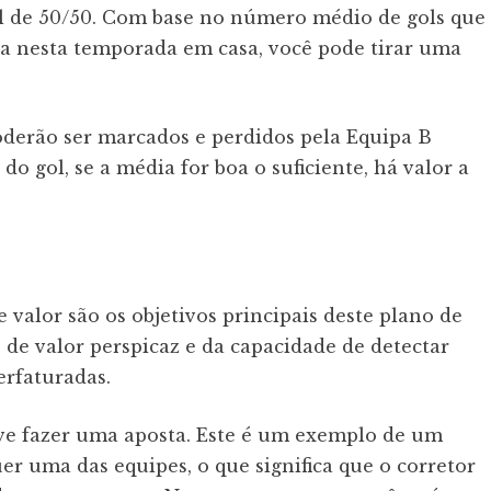
l de 50/50. Com base no número médio de gols que
a nesta temporada em casa, você pode tirar uma
oderão ser marcados e perdidos pela Equipa B
do gol, se a média for boa o suficiente, há valor a
 valor são os objetivos principais deste plano de
 de valor perspicaz e da capacidade de detectar
erfaturadas.
ve fazer uma aposta. Este é um exemplo de um
er uma das equipes, o que significa que o corretor