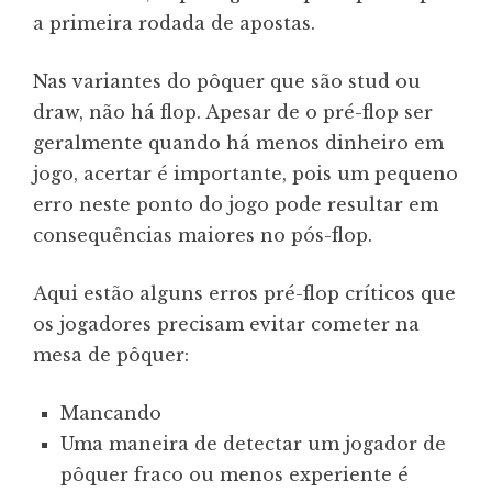
a primeira rodada de apostas.
Nas variantes do pôquer que são stud ou
draw, não há flop. Apesar de o pré-flop ser
geralmente quando há menos dinheiro em
jogo, acertar é importante, pois um pequeno
erro neste ponto do jogo pode resultar em
consequências maiores no pós-flop.
Aqui estão alguns erros pré-flop críticos que
os jogadores precisam evitar cometer na
mesa de pôquer:
Mancando
Uma maneira de detectar um jogador de
pôquer fraco ou menos experiente é