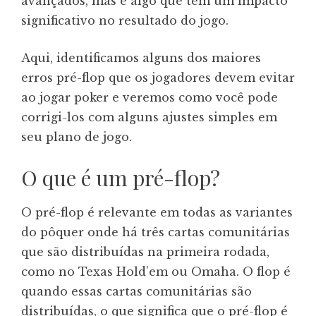
avançados, mas é algo que tem um impacto
significativo no resultado do jogo.
Aqui, identificamos alguns dos maiores
erros pré-flop que os jogadores devem evitar
ao jogar poker e veremos como você pode
corrigi-los com alguns ajustes simples em
seu plano de jogo.
O que é um pré-flop?
O pré-flop é relevante em todas as variantes
do pôquer onde há três cartas comunitárias
que são distribuídas na primeira rodada,
como no Texas Hold’em ou Omaha. O flop é
quando essas cartas comunitárias são
distribuídas, o que significa que o pré-flop é