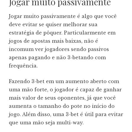
Jogar muito passivamente
Jogar muito passivamente é algo que você
deve evitar se quiser melhorar sua
estratégia de pôquer. Particularmente em
jogos de apostas mais baixas, não é
incomum ver jogadores sendo passivos
apenas pagando e não 3-betando com
frequência.
Fazendo 3-bet em um aumento aberto com
uma mão forte, o jogador é capaz de ganhar
mais valor de seus oponentes, já que você
aumenta o tamanho do pote no início do
jogo. Além disso, uma 3-bet é útil para evitar
que uma mão seja multi-way.