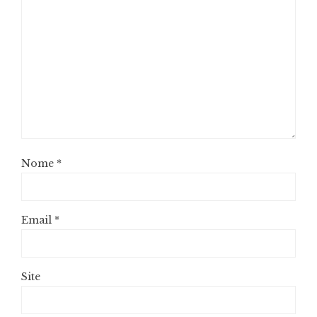
Nome
*
Email
*
Site