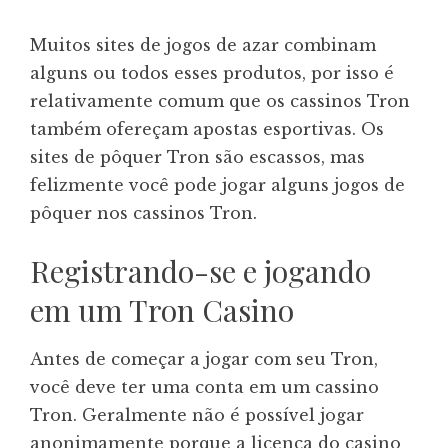
Muitos sites de jogos de azar combinam
alguns ou todos esses produtos, por isso é
relativamente comum que os cassinos Tron
também ofereçam apostas esportivas. Os
sites de pôquer Tron são escassos, mas
felizmente você pode jogar alguns jogos de
pôquer nos cassinos Tron.
Registrando-se e jogando
em um Tron Casino
Antes de começar a jogar com seu Tron,
você deve ter uma conta em um cassino
Tron. Geralmente não é possível jogar
anonimamente porque a licença do casino