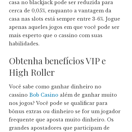
casa no blackjack pode ser reduzida para
cerca de 0,05%, enquanto a vantagem da
casa nas slots está sempre entre 3-6%. Jogue
apenas aqueles jogos em que você pode ser
mais esperto que o cassino com suas
habilidades.
Obtenha benefícios VIP e
High Roller
Você sabe como ganhar dinheiro no
cassino
Bob Casino
além de ganhar muito
nos jogos? Você pode se qualificar para
bônus extras ou dinheiro se for um jogador
frequente que aposta muito dinheiro. Os
grandes apostadores que participam de