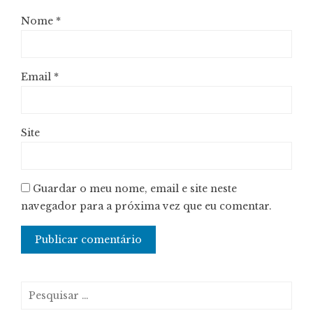
Nome
*
Email
*
Site
Guardar o meu nome, email e site neste
navegador para a próxima vez que eu comentar.
Pesquisar
por: