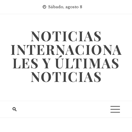
Skip
Sábado, agosto 8
to
content
NOTICIAS
INTERNACIONA
LES Y ÚLTIMAS
NOTICIAS