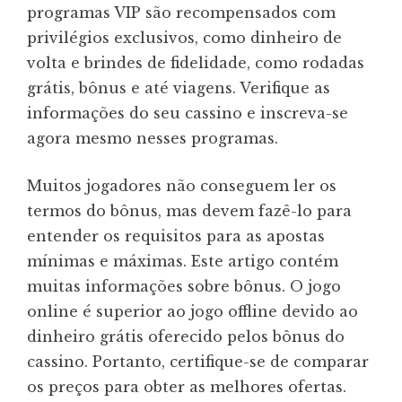
programas VIP são recompensados com
privilégios exclusivos, como dinheiro de
volta e brindes de fidelidade, como rodadas
grátis, bônus e até viagens. Verifique as
informações do seu cassino e inscreva-se
agora mesmo nesses programas.
Muitos jogadores não conseguem ler os
termos do bônus, mas devem fazê-lo para
entender os requisitos para as apostas
mínimas e máximas. Este artigo contém
muitas informações sobre bônus. O jogo
online é superior ao jogo offline devido ao
dinheiro grátis oferecido pelos bônus do
cassino. Portanto, certifique-se de comparar
os preços para obter as melhores ofertas.