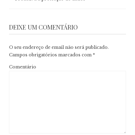
DEIXE UM COMENTÁRIO
O seu endereço de email não será publicado.
Campos obrigatórios marcados com
*
Comentário