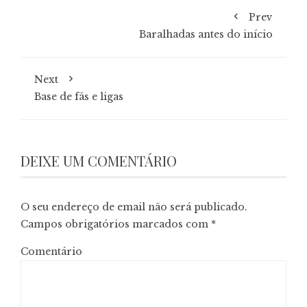
Prev
Baralhadas antes do início
Next
Base de fãs e ligas
DEIXE UM COMENTÁRIO
O seu endereço de email não será publicado.
Campos obrigatórios marcados com
*
Comentário