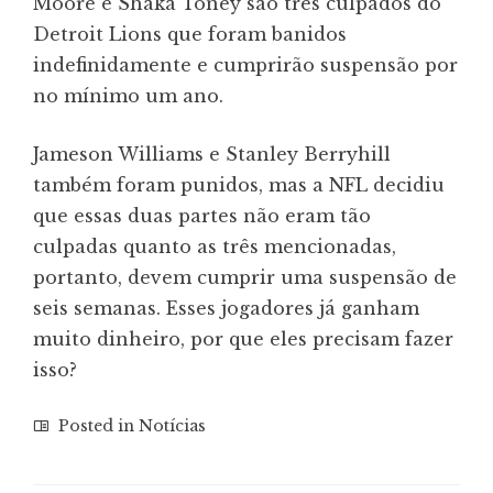
Moore e Shaka Toney são três culpados do
Detroit Lions que foram banidos
indefinidamente e cumprirão suspensão por
no mínimo um ano.
Jameson Williams e Stanley Berryhill
também foram punidos, mas a NFL decidiu
que essas duas partes não eram tão
culpadas quanto as três mencionadas,
portanto, devem cumprir uma suspensão de
seis semanas. Esses jogadores já ganham
muito dinheiro, por que eles precisam fazer
isso?
Posted in
Notícias