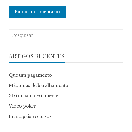
Pesquisar
por:
ARTIGOS RECENTES
Que um pagamento
Máquinas de baralhamento
3D tornam certamente
Video poker
Principais recursos