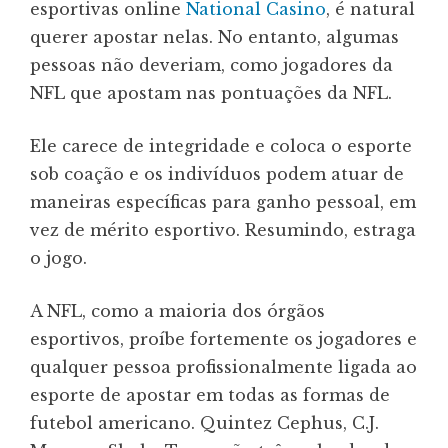
esportivas online
National Casino
, é natural
querer apostar nelas. No entanto, algumas
pessoas não deveriam, como jogadores da
NFL que apostam nas pontuações da NFL.
Ele carece de integridade e coloca o esporte
sob coação e os indivíduos podem atuar de
maneiras específicas para ganho pessoal, em
vez de mérito esportivo. Resumindo, estraga
o jogo.
A NFL, como a maioria dos órgãos
esportivos, proíbe fortemente os jogadores e
qualquer pessoa profissionalmente ligada ao
esporte de apostar em todas as formas de
futebol americano. Quintez Cephus, C.J.