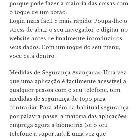
porque pode fazer a maioria das coisas com
o toque de um botão.
Login mais fácil e mais rápido: Poupa-lhe o
stress de abrir o seu navegador, e digitar no
website antes de finalmente introduzir os
seus dados. Com um toque do seu menu,
você está dentro!
Medidas de Segurança Avançadas: Uma vez
que uma aplicação é facilmente acessível a
qualquer pessoa com o seu telefone, tem
medidas de segurança de topo para
contrariar. Para além da habitual segurança
por palavra-passe, a maioria das aplicações
emprega agora a biometria (se o seu
telefone a suportar). E uma vez que