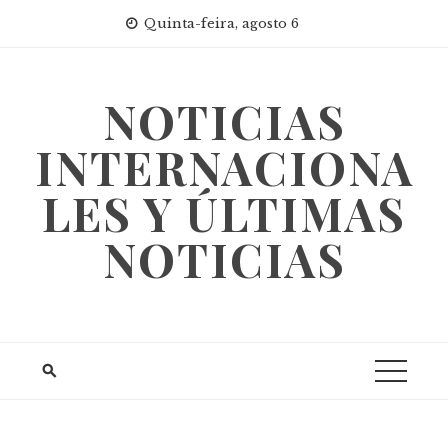
Skip
Quinta-feira, agosto 6
to
content
NOTICIAS
INTERNACIONA
LES Y ÚLTIMAS
NOTICIAS