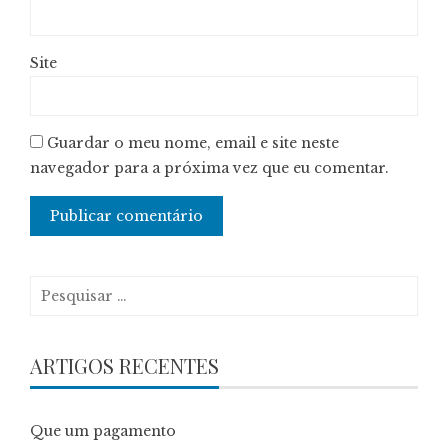
Site
Guardar o meu nome, email e site neste
navegador para a próxima vez que eu comentar.
Pesquisar
por:
ARTIGOS RECENTES
Que um pagamento