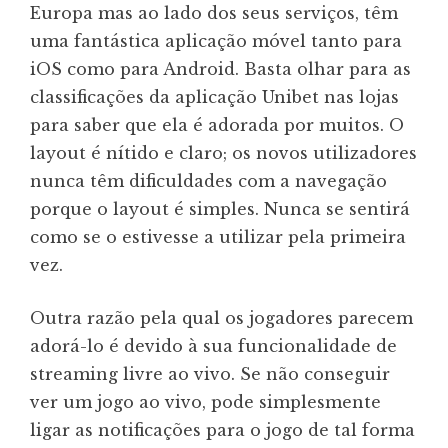
Europa mas ao lado dos seus serviços, têm
uma fantástica aplicação móvel tanto para
iOS como para Android. Basta olhar para as
classificações da aplicação Unibet nas lojas
para saber que ela é adorada por muitos. O
layout é nítido e claro; os novos utilizadores
nunca têm dificuldades com a navegação
porque o layout é simples. Nunca se sentirá
como se o estivesse a utilizar pela primeira
vez.
Outra razão pela qual os jogadores parecem
adorá-lo é devido à sua funcionalidade de
streaming livre ao vivo. Se não conseguir
ver um jogo ao vivo, pode simplesmente
ligar as notificações para o jogo de tal forma