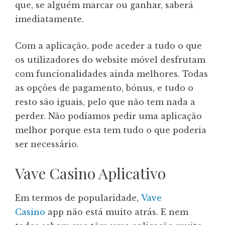
que, se alguém marcar ou ganhar, saberá
imediatamente.
Com a aplicação, pode aceder a tudo o que
os utilizadores do website móvel desfrutam
com funcionalidades ainda melhores. Todas
as opções de pagamento, bónus, e tudo o
resto são iguais, pelo que não tem nada a
perder. Não podíamos pedir uma aplicação
melhor porque esta tem tudo o que poderia
ser necessário.
Vave Casino Aplicativo
Em termos de popularidade,
Vave
Casino
app não está muito atrás. E nem