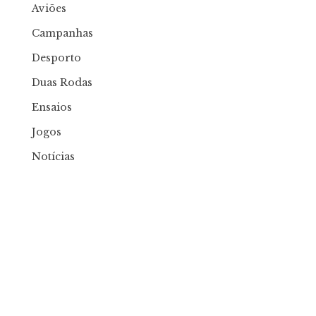
Aviões
Campanhas
Desporto
Duas Rodas
Ensaios
Jogos
Notícias