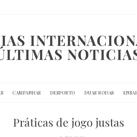
IAS INTERNACION
ÚLTIMAS NOTICIA
ES
CAMPANHAS
DESPORTO
DUAS RODAS
ENSA
Práticas de jogo justas