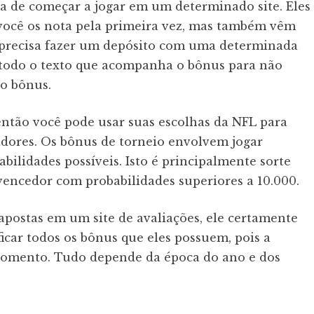
a de começar a jogar em um determinado site. Eles
você os nota pela primeira vez, mas também vêm
 precisa fazer um depósito com uma determinada
er todo o texto que acompanha o bônus para não
 o bônus.
então você pode usar suas escolhas da NFL para
dores. Os bônus de torneio envolvem jogar
bilidades possíveis. Isto é principalmente sorte
encedor com probabilidades superiores a 10.000.
 apostas em um site de avaliações, ele certamente
icar todos os bônus que eles possuem, pois a
 momento. Tudo depende da época do ano e dos