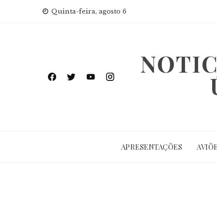
Skip
Quinta-feira, agosto 6
to
content
NOTIC
APRESENTAÇÕES
AVIÕ