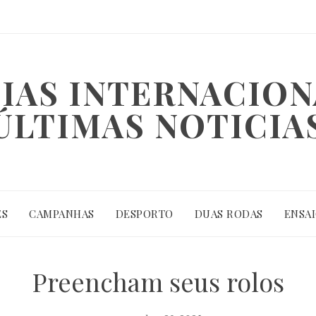
IAS INTERNACION
ÚLTIMAS NOTICIA
ES
CAMPANHAS
DESPORTO
DUAS RODAS
ENSA
Preencham seus rolos