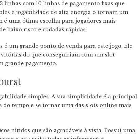
e 3 linhas com 10 linhas de pagamento fixas que
ples e jogabilidade de alta energia o tornam um
m é uma ótima escolha para jogadores mais
e baixo risco e rodadas rápidas.
s é um grande ponto de venda para este jogo. Ele
vitórias do que conseguiriam com um slot
um grande pagamento.
rburst
gabilidade simples. A sua simplicidade é a principal
te do tempo e se tornar uma das slots online mais
os nítidos que são agradáveis ​​à vista. Possui uma