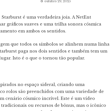
outubro 29, 2025
, Starburst é uma verdadeira joia. A NetEnt
ar gráficos suaves e uma trilha sonora cósmica
gamento em ambos os sentidos.
xigem que todos os símbolos se alinhem numa linha
Starburst paga nos dois sentidos e também tem um
gar. Isto é o que o tornou tão popular.
spirados no espaço sideral, criando uma
nco rolos são preenchidos com uma variedade de
um cenário cósmico incrível. Este é um vídeo
 tradicionais ou recursos de bônus, mas o icônico