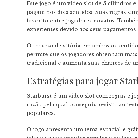
Este jogo é um vídeo slot de 5 cilindros 
pagam nos dois sentidos. Suas regras sim
favorito entre jogadores novatos. També
experientes devido aos seus pagamentos d
O recurso de vitória em ambos os sentido
permite que os jogadores obtenham mais 
tradicional e aumenta suas chances de 
Estratégias para jogar Sta
Starburst é um vídeo slot com regras e jo
razão pela qual conseguiu resistir ao tes
populares.
O jogo apresenta um tema espacial e gráfic