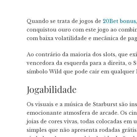
Quando se trata de jogos de
20Bet bonus
conquistou ouro com este jogo ao combin
com baixa volatilidade e mecânica de pa
Ao contrário da maioria dos slots, que e
vencedora da esquerda para a direita, o 
símbolo Wild que pode cair em qualquer lu
Jogabilidade
Os visuais e a música de Starburst são in
emocionante atmosfera de arcade. Os ci
joias de cores vivas, todas colocadas em 
simples que não apresenta rodadas grátis