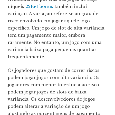
níqueis
22Bet bonus
também inclui
variação. A variação refere-se ao grau de
risco envolvido em jogar aquele jogo
específico. Um jogo de slot de alta variância
tem um pagamento maior, embora
raramente. No entanto, um jogo com uma
variância baixa paga pequenas quantias
frequentemente.
Os jogadores que gostam de correr riscos
podem jogar jogos com alta variância. Os
jogadores com menor tolerância ao risco
podem jogar jogos de slots de baixa
variância. Os desenvolvedores de jogos
podem alterar a variação de um jogo
ajustando as porcentagens de pagamento