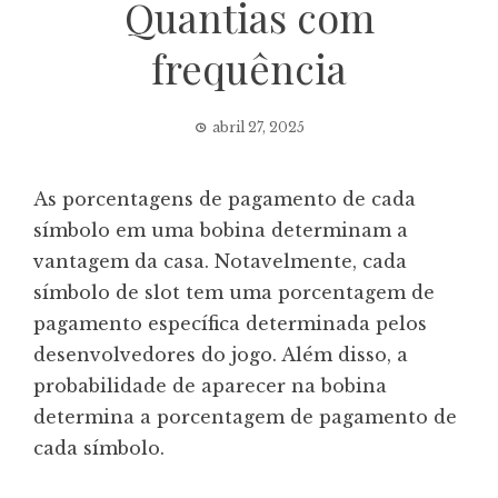
Quantias com
frequência
abril 27, 2025
As porcentagens de pagamento de cada
símbolo em uma bobina determinam a
vantagem da casa. Notavelmente, cada
símbolo de slot tem uma porcentagem de
pagamento específica determinada pelos
desenvolvedores do jogo. Além disso, a
probabilidade de aparecer na bobina
determina a porcentagem de pagamento de
cada símbolo.