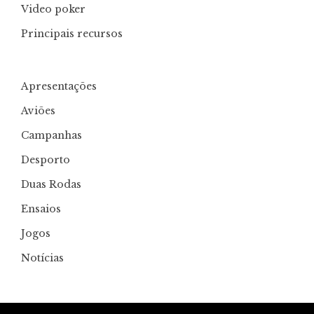
Video poker
Principais recursos
Apresentações
Aviões
Campanhas
Desporto
Duas Rodas
Ensaios
Jogos
Notícias