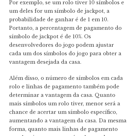
Por exemplo, se um rolo tiver 10 símbolos e
um deles for um símbolo de jackpot, a
probabilidade de ganhar é de 1 em 10.
Portanto, a percentagem de pagamento do
símbolo de jackpot é de 10%. Os
desenvolvedores do jogo podem ajustar
cada um dos símbolos do jogo para obter a
vantagem desejada da casa.
Além disso, o número de símbolos em cada
rolo e linhas de pagamento também pode
determinar a vantagem da casa. Quanto
mais símbolos um rolo tiver, menor será a
chance de acertar um símbolo específico,
aumentando a vantagem da casa. Da mesma
forma, quanto mais linhas de pagamento