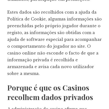
Estes dados são recolhidos com a ajuda da
Política de Cookie, algumas informações são
preenchidas pelo próprio jogador durante o
registo, as informações são obtidas com a
ajuda de software especial para acompanhar
o comportamento do jogador no site. O
casino online não esconde o facto de que a
informação privada é recolhida e
armazenada e avisa cada novo utilizador
sobre a mesma.
Porque é que os Casinos
recolhem dados privados