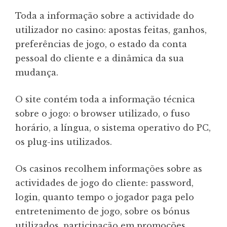
Toda a informação sobre a actividade do
utilizador no casino: apostas feitas, ganhos,
preferências de jogo, o estado da conta
pessoal do cliente e a dinâmica da sua
mudança.
O site contém toda a informação técnica
sobre o jogo: o browser utilizado, o fuso
horário, a língua, o sistema operativo do PC,
os plug-ins utilizados.
Os casinos recolhem informações sobre as
actividades de jogo do cliente: password,
login, quanto tempo o jogador paga pelo
entretenimento de jogo, sobre os bónus
utilizados, participação em promoções.