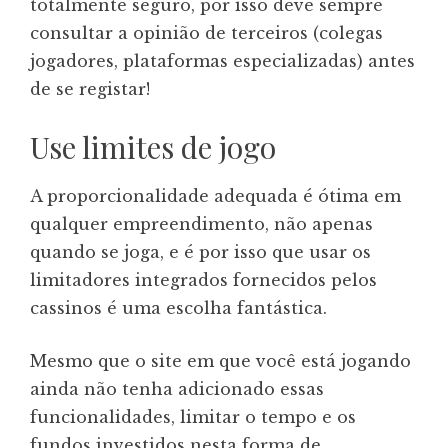
totalmente seguro, por isso deve sempre
consultar a opinião de terceiros (colegas
jogadores, plataformas especializadas) antes
de se registar!
Use limites de jogo
A proporcionalidade adequada é ótima em
qualquer empreendimento, não apenas
quando se joga, e é por isso que usar os
limitadores integrados fornecidos pelos
cassinos é uma escolha fantástica.
Mesmo que o site em que você está jogando
ainda não tenha adicionado essas
funcionalidades, limitar o tempo e os
fundos investidos nesta forma de