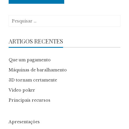
Pesquisar
por:
ARTIGOS RECENTES
Que um pagamento
Máquinas de baralhamento
3D tornam certamente
Video poker
Principais recursos
Apresentações