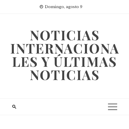
Skip
Domingo, agosto 9
to
content
NOTICIAS
INTERNACIONA
LES Y ÚLTIMAS
NOTICIAS