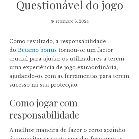
Questionável do jogo
setembro 8, 2024
Como resultado, a responsabilidade
do
Betamo bonus
tornou-se um factor
crucial para ajudar os utilizadores a terem
uma experiência de jogo extraordinária,
ajudando-os com as ferramentas para terem
sucesso na sua protecção.
Como jogar com
responsabilidade
A melhor maneira de fazer o certo sozinho
é aproveitar as vantagens das ferramentas