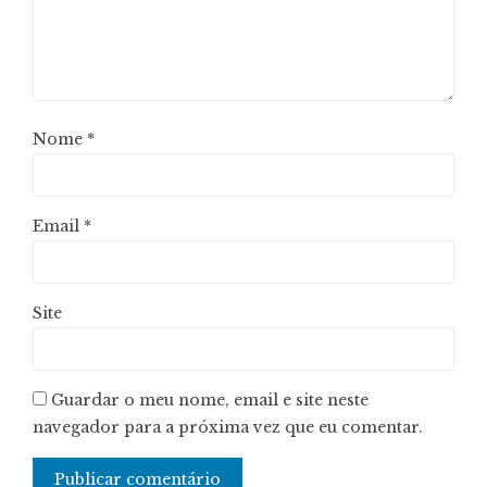
Nome
*
Email
*
Site
Guardar o meu nome, email e site neste
navegador para a próxima vez que eu comentar.