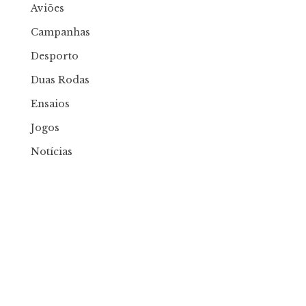
Aviões
Campanhas
Desporto
Duas Rodas
Ensaios
Jogos
Notícias