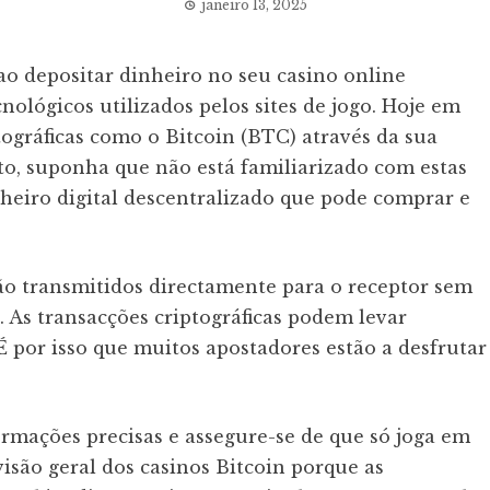
janeiro 13, 2025
 ao depositar dinheiro no seu casino online
nológicos utilizados pelos sites de jogo. Hoje em
tográficas como o Bitcoin (BTC) através da sua
nto, suponha que não está familiarizado com estas
nheiro digital descentralizado que pode comprar e
ão transmitidos directamente para o receptor sem
. As transacções criptográficas podem levar
 por isso que muitos apostadores estão a desfrutar
ormações precisas e assegure-se de que só joga em
 visão geral dos casinos Bitcoin porque as