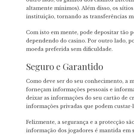
altamente mínimos). Além disso, os sítio
instituição, tornando as transferências m
Com isto em mente, pode depositar tão 
dependendo do casino. Por outro lado, po
moeda preferida sem dificuldade.
Seguro e Garantido
Como deve ser do seu conhecimento, a ma
forneçam informações pessoais e informa
deixar as informações do seu cartão de c
informações privadas que podem custar-l
Felizmente, a segurança e a protecção são
informação dos jogadores é mantida em se