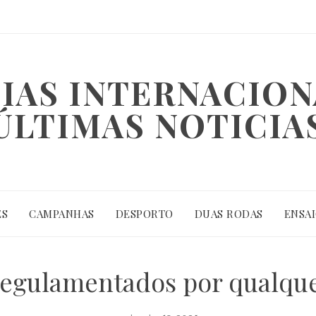
IAS INTERNACION
ÚLTIMAS NOTICIA
ES
CAMPANHAS
DESPORTO
DUAS RODAS
ENSA
egulamentados por qualqu