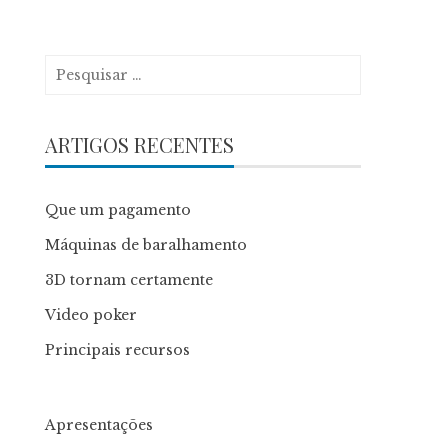
Pesquisar
por:
ARTIGOS RECENTES
Que um pagamento
Máquinas de baralhamento
3D tornam certamente
Video poker
Principais recursos
Apresentações