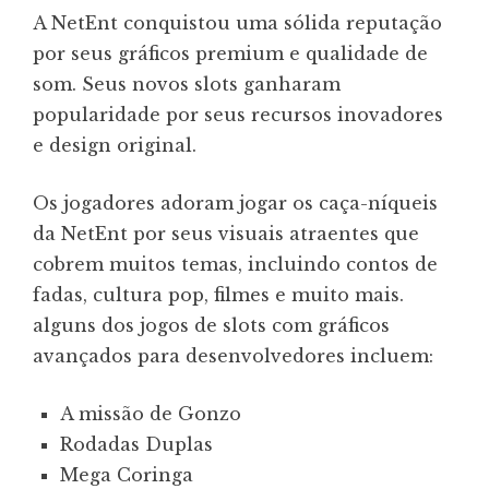
A NetEnt conquistou uma sólida reputação
por seus gráficos premium e qualidade de
som. Seus novos slots ganharam
popularidade por seus recursos inovadores
e design original.
Os jogadores adoram jogar os caça-níqueis
da NetEnt por seus visuais atraentes que
cobrem muitos temas, incluindo contos de
fadas, cultura pop, filmes e muito mais.
alguns dos jogos de slots com gráficos
avançados para desenvolvedores incluem:
A missão de Gonzo
Rodadas Duplas
Mega Coringa