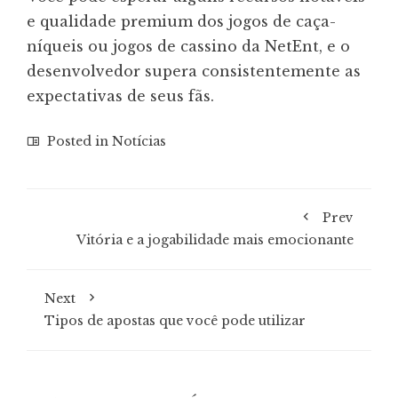
e qualidade premium dos jogos de caça-
níqueis ou jogos de cassino da NetEnt, e o
desenvolvedor supera consistentemente as
expectativas de seus fãs.
Posted in
Notícias
Prev
Vitória e a jogabilidade mais emocionante
Next
Tipos de apostas que você pode utilizar