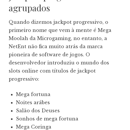
agrupados
Quando dizemos jackpot progressivo, o
primeiro nome que vem à mente é Mega
Moolah da Microgaming, no entanto, a
NetEnt não fica muito atrás da marca
pioneira de software de jogos. O
desenvolvedor introduziu o mundo dos
slots online com títulos de jackpot
progressivo:
Mega fortuna
Noites arábes
Salão dos Deuses
Sonhos de mega fortuna
Mega Coringa