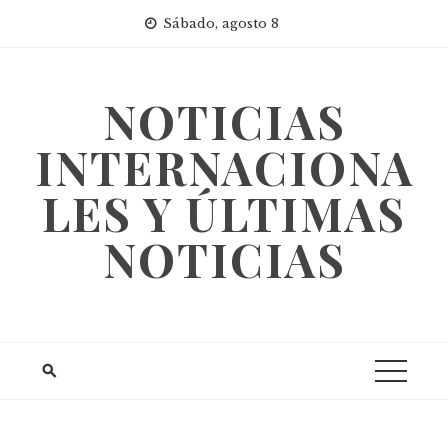
Skip
Sábado, agosto 8
to
content
NOTICIAS
INTERNACIONA
LES Y ÚLTIMAS
NOTICIAS