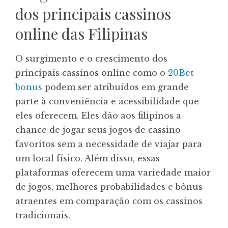
dos principais cassinos
online das Filipinas
O surgimento e o crescimento dos
principais cassinos online como o
20Bet
bonus
podem ser atribuídos em grande
parte à conveniência e acessibilidade que
eles oferecem. Eles dão aos filipinos a
chance de jogar seus jogos de cassino
favoritos sem a necessidade de viajar para
um local físico. Além disso, essas
plataformas oferecem uma variedade maior
de jogos, melhores probabilidades e bônus
atraentes em comparação com os cassinos
tradicionais.