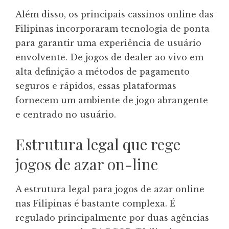
Além disso, os principais cassinos online das
Filipinas incorporaram tecnologia de ponta
para garantir uma experiência de usuário
envolvente. De jogos de dealer ao vivo em
alta definição a métodos de pagamento
seguros e rápidos, essas plataformas
fornecem um ambiente de jogo abrangente
e centrado no usuário.
Estrutura legal que rege
jogos de azar on-line
A estrutura legal para jogos de azar online
nas Filipinas é bastante complexa. É
regulado principalmente por duas agências