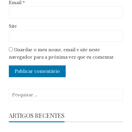
Email
*
Site
Guardar o meu nome, email e site neste
navegador para a próxima vez que eu comentar.
Pesquisar
por:
ARTIGOS RECENTES