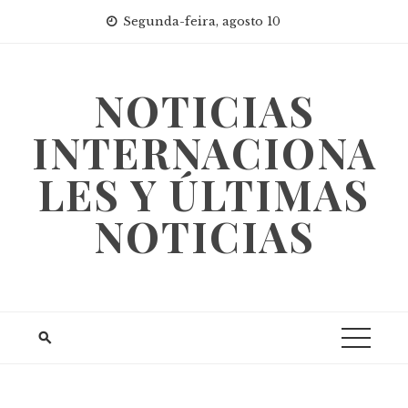
Skip
Segunda-feira, agosto 10
to
content
NOTICIAS
INTERNACIONA
LES Y ÚLTIMAS
NOTICIAS