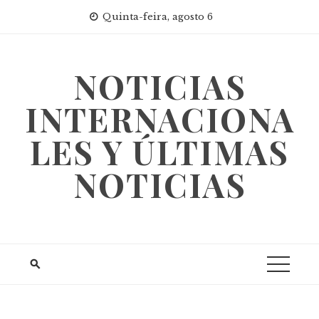
Skip
Quinta-feira, agosto 6
to
content
NOTICIAS
INTERNACIONA
LES Y ÚLTIMAS
NOTICIAS