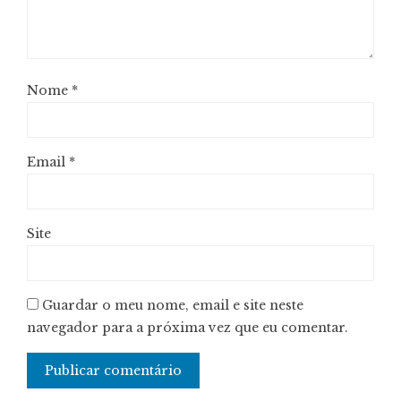
Nome
*
Email
*
Site
Guardar o meu nome, email e site neste
navegador para a próxima vez que eu comentar.