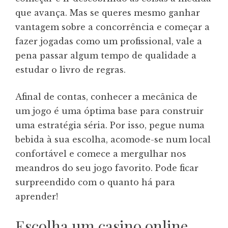
que avança. Mas se queres mesmo ganhar
vantagem sobre a concorrência e começar a
fazer jogadas como um profissional, vale a
pena passar algum tempo de qualidade a
estudar o livro de regras.
Afinal de contas, conhecer a mecânica de
um jogo é uma óptima base para construir
uma estratégia séria. Por isso, pegue numa
bebida à sua escolha, acomode-se num local
confortável e comece a mergulhar nos
meandros do seu jogo favorito. Pode ficar
surpreendido com o quanto há para
aprender!
Escolha um casino online