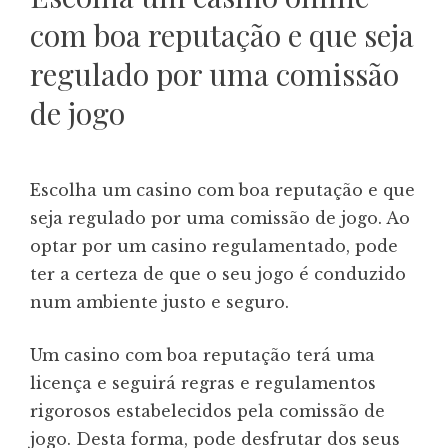
com boa reputação e que seja
regulado por uma comissão
de jogo
Escolha um casino com boa reputação e que
seja regulado por uma comissão de jogo. Ao
optar por um casino regulamentado, pode
ter a certeza de que o seu jogo é conduzido
num ambiente justo e seguro.
Um casino com boa reputação terá uma
licença e seguirá regras e regulamentos
rigorosos estabelecidos pela comissão de
jogo. Desta forma, pode desfrutar dos seus