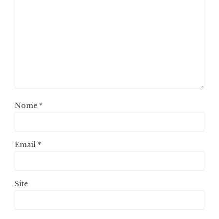
Nome
*
Email
*
Site