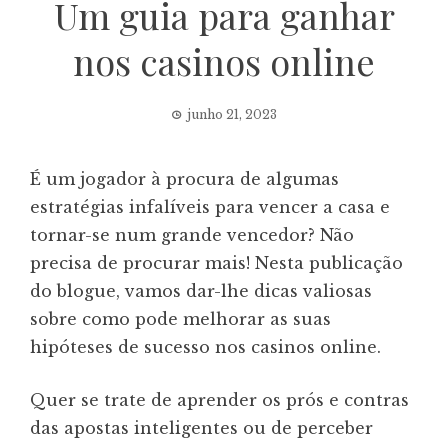
Um guia para ganhar
nos casinos online
junho 21, 2023
É um jogador à procura de algumas
estratégias infalíveis para vencer a casa e
tornar-se num grande vencedor? Não
precisa de procurar mais! Nesta publicação
do blogue, vamos dar-lhe dicas valiosas
sobre como pode melhorar as suas
hipóteses de sucesso nos casinos online.
Quer se trate de aprender os prós e contras
das apostas inteligentes ou de perceber