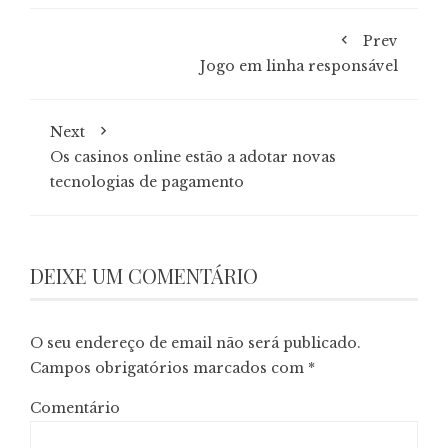
Prev
Jogo em linha responsável
Next
Os casinos online estão a adotar novas
tecnologias de pagamento
DEIXE UM COMENTÁRIO
O seu endereço de email não será publicado.
Campos obrigatórios marcados com
*
Comentário