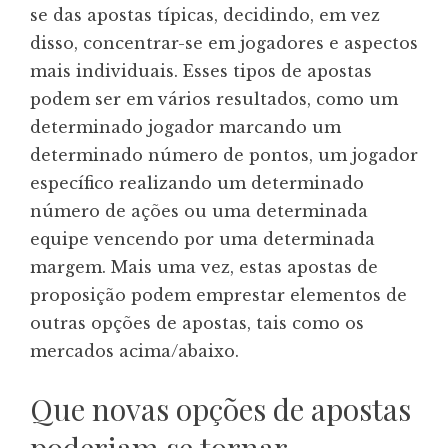
se das apostas típicas, decidindo, em vez
disso, concentrar-se em jogadores e aspectos
mais individuais. Esses tipos de apostas
podem ser em vários resultados, como um
determinado jogador marcando um
determinado número de pontos, um jogador
específico realizando um determinado
número de ações ou uma determinada
equipe vencendo por uma determinada
margem. Mais uma vez, estas apostas de
proposição podem emprestar elementos de
outras opções de apostas, tais como os
mercados acima/abaixo.
Que novas opções de apostas