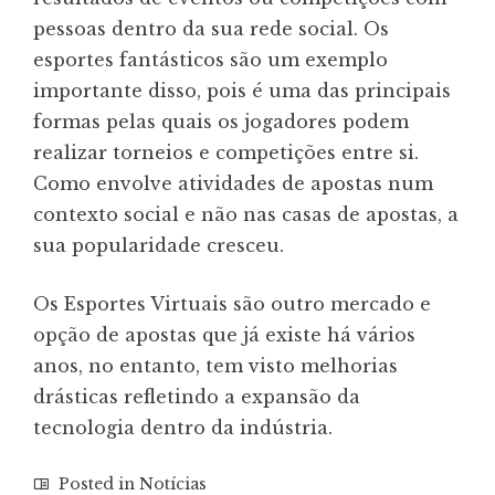
pessoas dentro da sua rede social. Os
esportes fantásticos são um exemplo
importante disso, pois é uma das principais
formas pelas quais os jogadores podem
realizar torneios e competições entre si.
Como envolve atividades de apostas num
contexto social e não nas casas de apostas, a
sua popularidade cresceu.
Os Esportes Virtuais são outro mercado e
opção de apostas que já existe há vários
anos, no entanto, tem visto melhorias
drásticas refletindo a expansão da
tecnologia dentro da indústria.
Posted in
Notícias