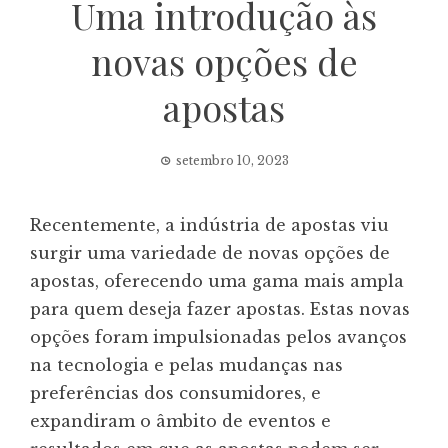
Uma introdução às
novas opções de
apostas
setembro 10, 2023
Recentemente, a indústria de apostas viu
surgir uma variedade de novas opções de
apostas, oferecendo uma gama mais ampla
para quem deseja fazer apostas. Estas novas
opções foram impulsionadas pelos avanços
na tecnologia e pelas mudanças nas
preferências dos consumidores, e
expandiram o âmbito de eventos e