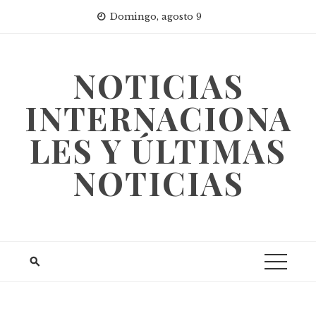
Skip
Domingo, agosto 9
to
content
NOTICIAS
INTERNACIONA
LES Y ÚLTIMAS
NOTICIAS