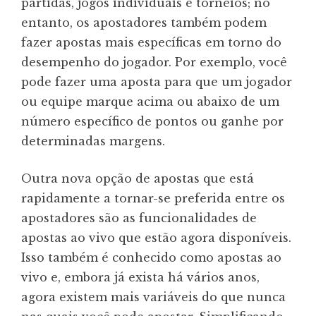
partidas, jogos individuais e torneios; no
entanto, os apostadores também podem
fazer apostas mais específicas em torno do
desempenho do jogador. Por exemplo, você
pode fazer uma aposta para que um jogador
ou equipe marque acima ou abaixo de um
número específico de pontos ou ganhe por
determinadas margens.
Outra nova opção de apostas que está
rapidamente a tornar-se preferida entre os
apostadores são as funcionalidades de
apostas ao vivo que estão agora disponíveis.
Isso também é conhecido como apostas ao
vivo e, embora já exista há vários anos,
agora existem mais variáveis do que nunca