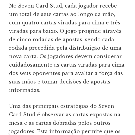
No Seven Card Stud, cada jogador recebe
um total de sete cartas ao longo da mão,
com quatro cartas viradas para cima e três
viradas para baixo. O jogo progride através
de cinco rodadas de apostas, sendo cada
rodada precedida pela distribuição de uma
nova carta. Os jogadores devem considerar
cuidadosamente as cartas viradas para cima
dos seus oponentes para avaliar a força das
suas mãos e tomar decisões de apostas
informadas.
Uma das principais estratégias do Seven
Card Stud é observar as cartas expostas na
mesa e as cartas dobradas pelos outros
jogadores. Esta informação permite que os