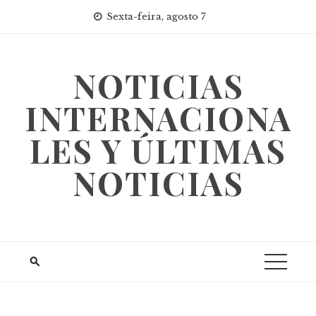
Skip
Sexta-feira, agosto 7
to
content
NOTICIAS
INTERNACIONA
LES Y ÚLTIMAS
NOTICIAS