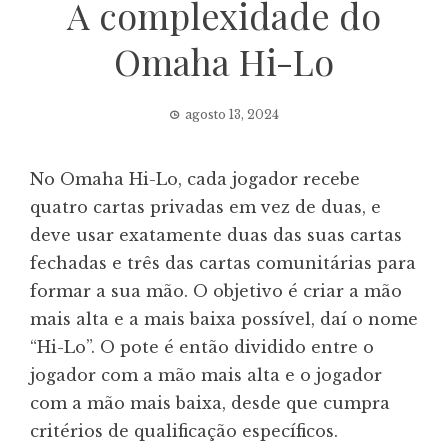
A complexidade do
Omaha Hi-Lo
agosto 13, 2024
No Omaha Hi-Lo, cada jogador recebe
quatro cartas privadas em vez de duas, e
deve usar exatamente duas das suas cartas
fechadas e três das cartas comunitárias para
formar a sua mão. O objetivo é criar a mão
mais alta e a mais baixa possível, daí o nome
“Hi-Lo”. O pote é então dividido entre o
jogador com a mão mais alta e o jogador
com a mão mais baixa, desde que cumpra
critérios de qualificação específicos.