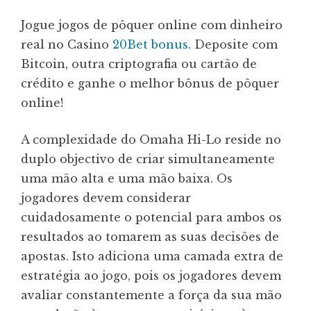
Jogue jogos de pôquer online com dinheiro
real no Casino
20Bet bonus
. Deposite com
Bitcoin, outra criptografia ou cartão de
crédito e ganhe o melhor bônus de pôquer
online!
A complexidade do Omaha Hi-Lo reside no
duplo objectivo de criar simultaneamente
uma mão alta e uma mão baixa. Os
jogadores devem considerar
cuidadosamente o potencial para ambos os
resultados ao tomarem as suas decisões de
apostas. Isto adiciona uma camada extra de
estratégia ao jogo, pois os jogadores devem
avaliar constantemente a força da sua mão