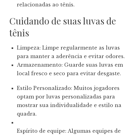
relacionadas ao tênis.
Cuidando de suas luvas de
tênis
Limpeza: Limpe regularmente as luvas
para manter a aderência e evitar odores.
Armazenamento: Guarde suas luvas em
local fresco e seco para evitar desgaste.
Estilo Personalizado: Muitos jogadores
optam por luvas personalizadas para
mostrar sua individualidade e estilo na
quadra.
Espírito de equipe: Algumas equipes de