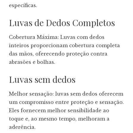
específicas.
Luvas de Dedos Completos
Cobertura Máxima: Luvas com dedos
inteiros proporcionam cobertura completa
das mãos, oferecendo proteção contra
abrasões e bolhas.
Luvas sem dedos
Melhor sensação: luvas sem dedos oferecem
um compromisso entre proteção e sensação.
Eles fornecem melhor sensibilidade ao
toque e, ao mesmo tempo, melhoram a
aderência.