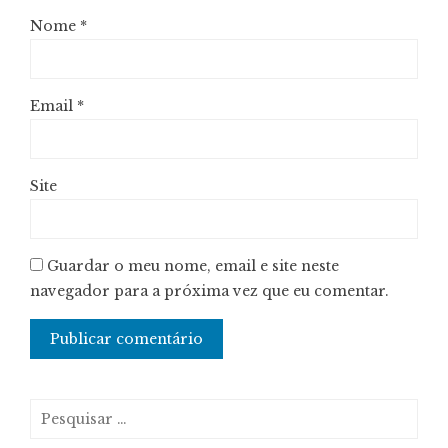
Nome
*
Email
*
Site
Guardar o meu nome, email e site neste
navegador para a próxima vez que eu comentar.
Pesquisar
por: