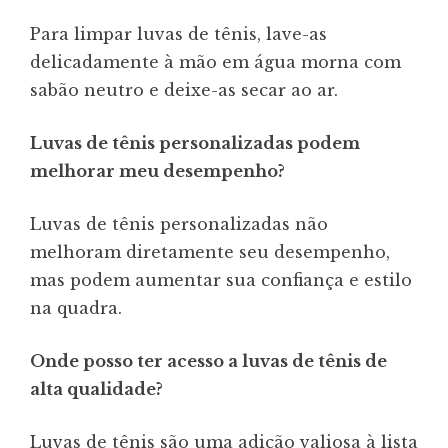
Para limpar luvas de tênis, lave-as
delicadamente à mão em água morna com
sabão neutro e deixe-as secar ao ar.
Luvas de tênis personalizadas podem
melhorar meu desempenho?
Luvas de tênis personalizadas não
melhoram diretamente seu desempenho,
mas podem aumentar sua confiança e estilo
na quadra.
Onde posso ter acesso a luvas de tênis de
alta qualidade?
Luvas de tênis são uma adição valiosa à lista