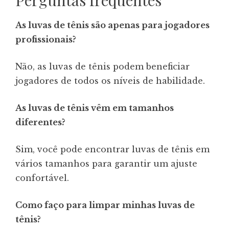
Perguntas frequentes
As luvas de tênis são apenas para jogadores
profissionais?
Não, as luvas de tênis podem beneficiar
jogadores de todos os níveis de habilidade.
As luvas de tênis vêm em tamanhos
diferentes?
Sim, você pode encontrar luvas de tênis em
vários tamanhos para garantir um ajuste
confortável.
Como faço para limpar minhas luvas de
tênis?