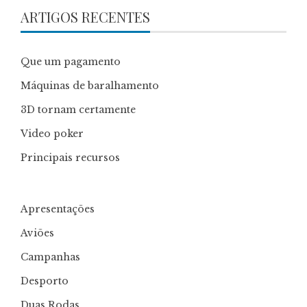
ARTIGOS RECENTES
Que um pagamento
Máquinas de baralhamento
3D tornam certamente
Video poker
Principais recursos
Apresentações
Aviões
Campanhas
Desporto
Duas Rodas