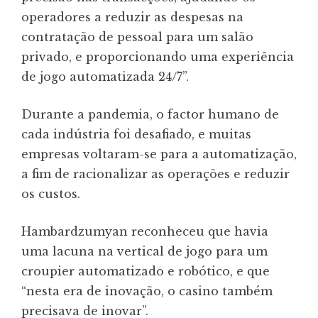
operadores a reduzir as despesas na
contratação de pessoal para um salão
privado, e proporcionando uma experiência
de jogo automatizada 24/7”.
Durante a pandemia, o factor humano de
cada indústria foi desafiado, e muitas
empresas voltaram-se para a automatização,
a fim de racionalizar as operações e reduzir
os custos.
Hambardzumyan reconheceu que havia
uma lacuna na vertical de jogo para um
croupier automatizado e robótico, e que
“nesta era de inovação, o casino também
precisava de inovar”.