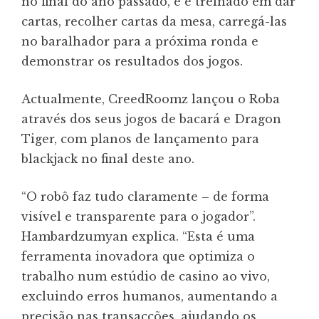
no final do ano passado, e é treinado em dar
cartas, recolher cartas da mesa, carregá-las
no baralhador para a próxima ronda e
demonstrar os resultados dos jogos.
Actualmente, CreedRoomz lançou o Roba
através dos seus jogos de bacará e Dragon
Tiger, com planos de lançamento para
blackjack no final deste ano.
“O robô faz tudo claramente – de forma
visível e transparente para o jogador”.
Hambardzumyan explica. “Esta é uma
ferramenta inovadora que optimiza o
trabalho num estúdio de casino ao vivo,
excluindo erros humanos, aumentando a
precisão nas transacções, ajudando os