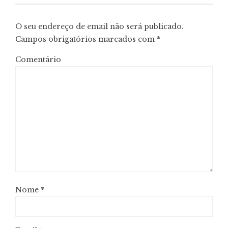
O seu endereço de email não será publicado.
Campos obrigatórios marcados com
*
Comentário
Nome
*