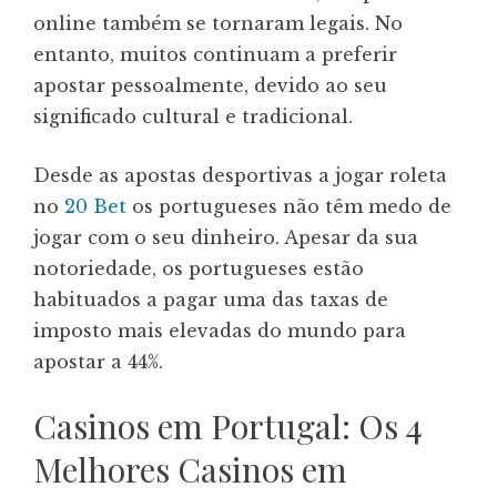
online também se tornaram legais. No
entanto, muitos continuam a preferir
apostar pessoalmente, devido ao seu
significado cultural e tradicional.
Desde as apostas desportivas a jogar roleta
no
20 Bet
os portugueses não têm medo de
jogar com o seu dinheiro. Apesar da sua
notoriedade, os portugueses estão
habituados a pagar uma das taxas de
imposto mais elevadas do mundo para
apostar a 44%.
Casinos em Portugal: Os 4
Melhores Casinos em