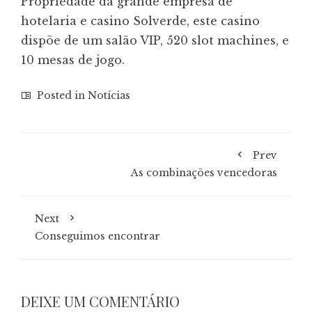
Propriedade da grande empresa de
hotelaria e casino Solverde, este casino
dispõe de um salão VIP, 520 slot machines, e
10 mesas de jogo.
Posted in
Notícias
Prev
As combinações vencedoras
Next
Conseguimos encontrar
DEIXE UM COMENTÁRIO