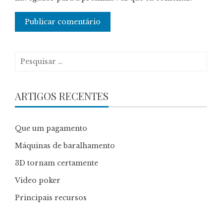
Pesquisar
por:
ARTIGOS RECENTES
Que um pagamento
Máquinas de baralhamento
3D tornam certamente
Video poker
Principais recursos