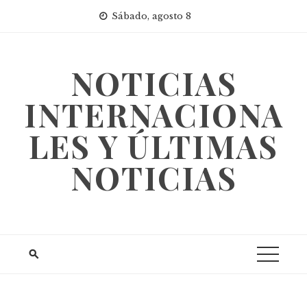
Skip
Sábado, agosto 8
to
content
NOTICIAS
INTERNACIONA
LES Y ÚLTIMAS
NOTICIAS