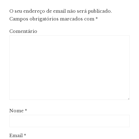
O seu endereço de email não será publicado.
Campos obrigatórios marcados com
*
Comentário
Nome
*
Email
*