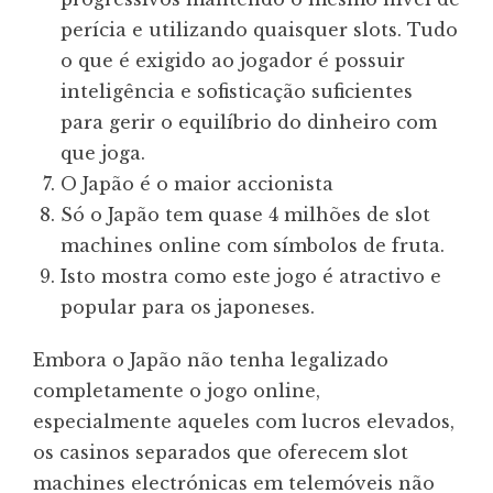
perícia e utilizando quaisquer slots. Tudo
o que é exigido ao jogador é possuir
inteligência e sofisticação suficientes
para gerir o equilíbrio do dinheiro com
que joga.
O Japão é o maior accionista
Só o Japão tem quase 4 milhões de slot
machines online com símbolos de fruta.
Isto mostra como este jogo é atractivo e
popular para os japoneses.
Embora o Japão não tenha legalizado
completamente o jogo online,
especialmente aqueles com lucros elevados,
os casinos separados que oferecem slot
machines electrónicas em telemóveis não