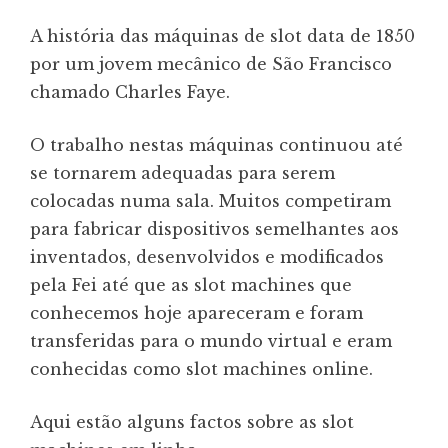
A história das máquinas de slot data de 1850
por um jovem mecânico de São Francisco
chamado Charles Faye.
O trabalho nestas máquinas continuou até
se tornarem adequadas para serem
colocadas numa sala. Muitos competiram
para fabricar dispositivos semelhantes aos
inventados, desenvolvidos e modificados
pela Fei até que as slot machines que
conhecemos hoje apareceram e foram
transferidas para o mundo virtual e eram
conhecidas como slot machines online.
Aqui estão alguns factos sobre as slot