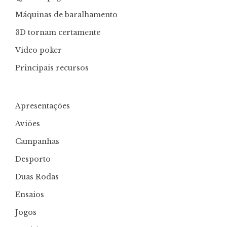
Máquinas de baralhamento
3D tornam certamente
Video poker
Principais recursos
Apresentações
Aviões
Campanhas
Desporto
Duas Rodas
Ensaios
Jogos