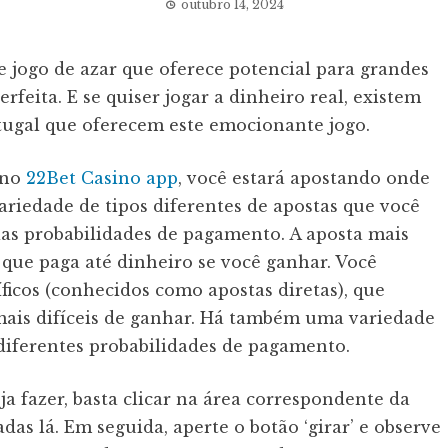
outubro 14, 2024
jogo de azar que oferece potencial para grandes
rfeita. E se quiser jogar a dinheiro real, existem
tugal que oferecem este emocionante jogo.
 no
22Bet Casino app
, você estará apostando onde
ariedade de tipos diferentes de apostas que você
ias probabilidades de pagamento. A aposta mais
ue paga até dinheiro se você ganhar. Você
cos (conhecidos como apostas diretas), que
ais difíceis de ganhar. Há também uma variedade
diferentes probabilidades de pagamento.
ja fazer, basta clicar na área correspondente da
das lá. Em seguida, aperte o botão ‘girar’ e observe