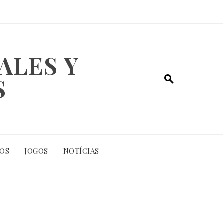
ALES Y
S
IOS
JOGOS
NOTÍCIAS