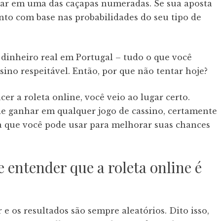
arar em uma das caçapas numeradas. Se sua aposta
to com base nas probabilidades do seu tipo de
m dinheiro real em Portugal – tudo o que você
ino respeitável. Então, por que não tentar hoje?
r a roleta online, você veio ao lugar certo.
e ganhar em qualquer jogo de cassino, certamente
ta que você pode usar para melhorar suas chances
 entender que a roleta online é
 os resultados são sempre aleatórios. Dito isso,