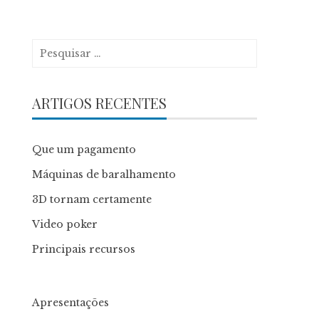
Pesquisar
por:
ARTIGOS RECENTES
Que um pagamento
Máquinas de baralhamento
3D tornam certamente
Video poker
Principais recursos
Apresentações