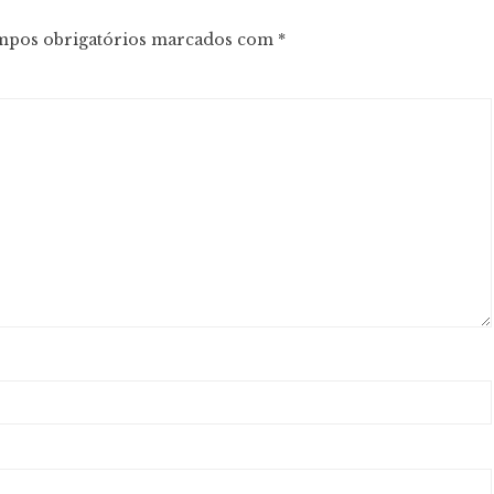
pos obrigatórios marcados com
*