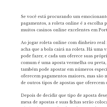
Se você está procurando um emocionante 
pagamentos, a roleta online é a escolha pe
muitos casinos online excelentes em Por
Ao jogar roleta online com dinheiro real
acha que a bola cairá na roleta. Há uma v
pode fazer, e cada um oferece suas própr
comum é uma aposta vermelha ou preta, q
também pode apostar em números específi
oferecem pagamentos maiores, mas são m
de outros tipos de apostas que oferecem 
Depois de decidir que tipo de aposta dese
mesa de apostas e suas fichas serão coloca