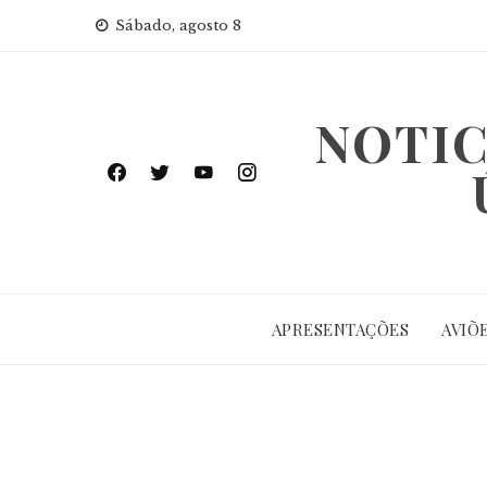
Skip
Sábado, agosto 8
to
content
NOTIC
APRESENTAÇÕES
AVIÕ