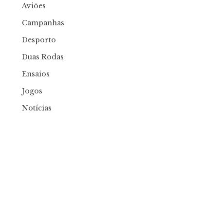
Aviões
Campanhas
Desporto
Duas Rodas
Ensaios
Jogos
Notícias