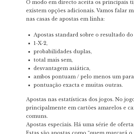
O modo em directo aceita os principais t
existem opções adicionais. Vamos falar ma
nas casas de apostas em linha:
Apostas standard sobre o resultado do 
1-X-2,
probabilidades duplas,
total mais sem,
desvantagem asiática,
ambos pontuam / pelo menos um para
pontuação exacta e muitas outras.
Apostas nas estatísticas dos jogos. No jo
principalmente em cartões amarelos e can
comuns.
Apostas especiais. Há uma série de ofert
Estas são apostas como “quem marcará o p