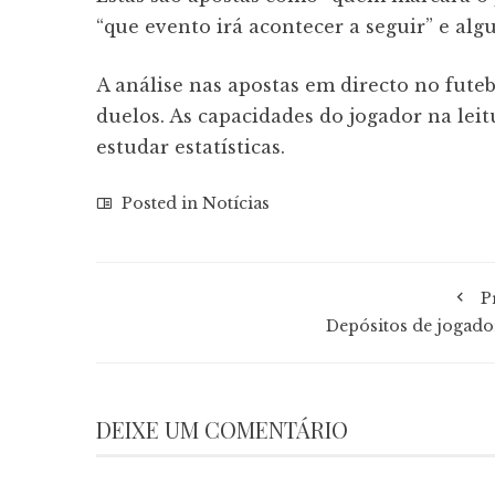
“que evento irá acontecer a seguir” e alg
A análise nas apostas em directo no futeb
duelos. As capacidades do jogador na lei
estudar estatísticas.
Posted in
Notícias
P
Depósitos de jogado
DEIXE UM COMENTÁRIO