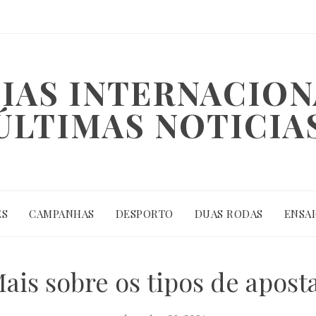
IAS INTERNACION
ÚLTIMAS NOTICIA
ES
CAMPANHAS
DESPORTO
DUAS RODAS
ENSA
ais sobre os tipos de apost