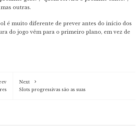
umas outras.
ol é muito diferente de prever antes do início dos
tura do jogo vêm para o primeiro plano, em vez de
rev
Next
res
Slots progressivas são as suas