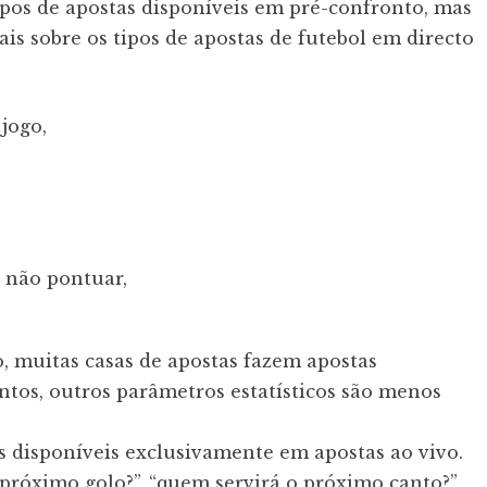
ipos de apostas disponíveis em pré-confronto, mas
is sobre os tipos de apostas de futebol em directo
jogo,
 não pontuar,
go, muitas casas de apostas fazem apostas
tos, outros parâmetros estatísticos são menos
as disponíveis exclusivamente em apostas ao vivo.
róximo golo?”, “quem servirá o próximo canto?”,