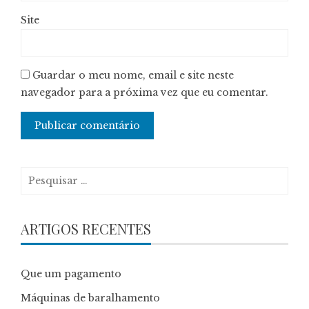
Site
Guardar o meu nome, email e site neste
navegador para a próxima vez que eu comentar.
Pesquisar
por:
ARTIGOS RECENTES
Que um pagamento
Máquinas de baralhamento