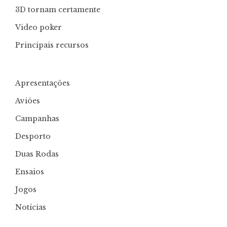
3D tornam certamente
Video poker
Principais recursos
Apresentações
Aviões
Campanhas
Desporto
Duas Rodas
Ensaios
Jogos
Notícias