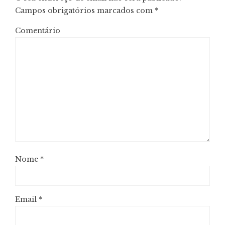
Campos obrigatórios marcados com
*
Comentário
Nome
*
Email
*