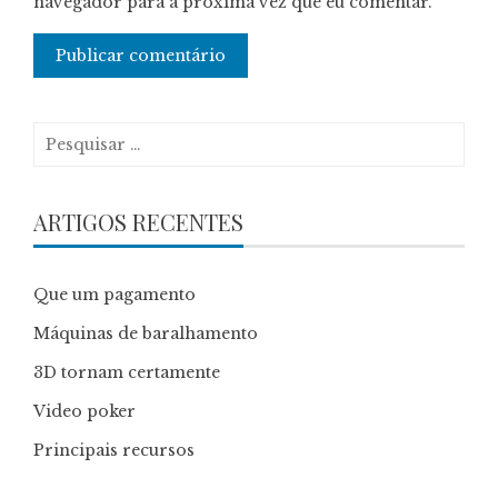
navegador para a próxima vez que eu comentar.
Pesquisar
por:
ARTIGOS RECENTES
Que um pagamento
Máquinas de baralhamento
3D tornam certamente
Video poker
Principais recursos