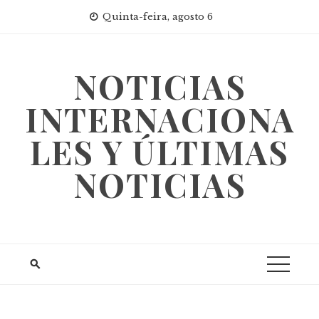
Skip
Quinta-feira, agosto 6
to
content
NOTICIAS
INTERNACIONA
LES Y ÚLTIMAS
NOTICIAS