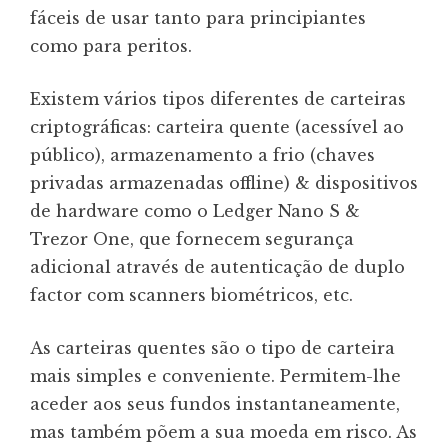
fáceis de usar tanto para principiantes
como para peritos.
Existem vários tipos diferentes de carteiras
criptográficas: carteira quente (acessível ao
público), armazenamento a frio (chaves
privadas armazenadas offline) & dispositivos
de hardware como o Ledger Nano S &
Trezor One, que fornecem segurança
adicional através de autenticação de duplo
factor com scanners biométricos, etc.
As carteiras quentes são o tipo de carteira
mais simples e conveniente. Permitem-lhe
aceder aos seus fundos instantaneamente,
mas também põem a sua moeda em risco. As