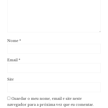
Nome
*
Email
*
Site
Guardar o meu nome, email e site neste
navegador para a próxima vez que eu comentar.