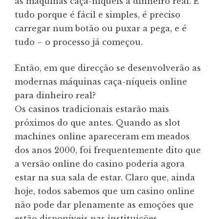
as máquinas caça-níqueis a dinheiro real. E
tudo porque é fácil e simples, é preciso
carregar num botão ou puxar a pega, e é
tudo – o processo já começou.
Então, em que direcção se desenvolverão as
modernas máquinas caça-níqueis online
para dinheiro real?
Os casinos tradicionais estarão mais
próximos do que antes. Quando as slot
machines online apareceram em meados
dos anos 2000, foi frequentemente dito que
a versão online do casino poderia agora
estar na sua sala de estar. Claro que, ainda
hoje, todos sabemos que um casino online
não pode dar plenamente as emoções que
estão disponíveis nas instituições