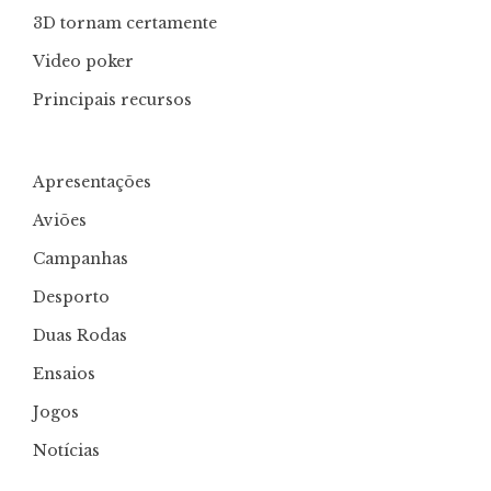
3D tornam certamente
Video poker
Principais recursos
Apresentações
Aviões
Campanhas
Desporto
Duas Rodas
Ensaios
Jogos
Notícias