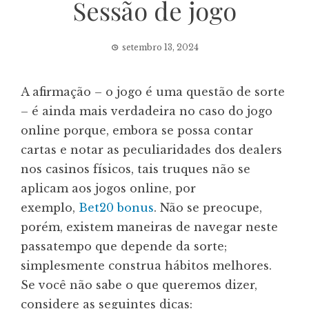
Sessão de jogo
setembro 13, 2024
A afirmação – o jogo é uma questão de sorte
– é ainda mais verdadeira no caso do jogo
online porque, embora se possa contar
cartas e notar as peculiaridades dos dealers
nos casinos físicos, tais truques não se
aplicam aos jogos online, por
exemplo,
Bet20 bonus
. Não se preocupe,
porém, existem maneiras de navegar neste
passatempo que depende da sorte;
simplesmente construa hábitos melhores.
Se você não sabe o que queremos dizer,
considere as seguintes dicas: