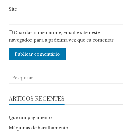
Site
Guardar o meu nome, email e site neste
navegador para a próxima vez que eu comentar.
Pesquisar
por:
ARTIGOS RECENTES
Que um pagamento
Máquinas de baralhamento